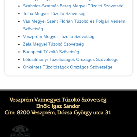
Szabolcs-Szatmár-Bereg Megyei Tűzoltó Szövetség
Tolna Megyei Tűzoltó Szövetség
Vas Megyei Szent Flórián Tűzoltó és Polgári Védelmi
Szövetség
Veszprém Megyei Tűzoltó Szövetség
Zala Megyei Tűzoltó Szövetség
Budapesti Tűzoltó Szövetség
Létesítményi Tűzoltóságok Országos Szövetsége
Önkéntes Tűzoltóságok Országos Szövetsége
Veszprém Vármegyei Tűzoltó Szövetség
Elnök: Igaz Sándor
Cím: 8200 Veszprém, Dózsa György utca 31.