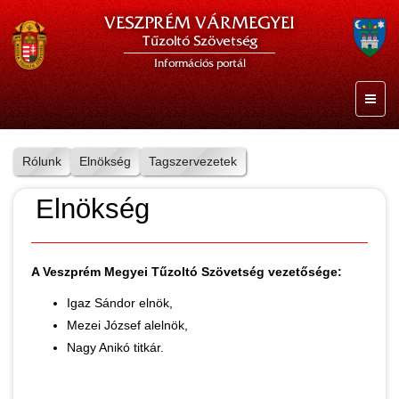
VESZPRÉM VÁRMEGYEI
Tűzoltó Szövetség
Információs portál
Rólunk
Elnökség
Tagszervezetek
Elnökség
A Veszprém Megyei Tűzoltó Szövetség vezetősége:
Igaz Sándor elnök,
Mezei József alelnök,
Nagy Anikó titkár.