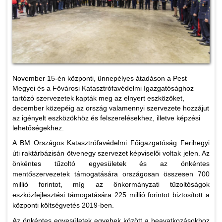
November 15-én központi, ünnepélyes átadáson a Pest
Megyei és a Fővárosi Katasztrófavédelmi Igazgatósághoz
tartózó szervezetek kapták meg az elnyert eszközöket,
december közepéig az ország valamennyi szervezete hozzájut
az igényelt eszközökhöz és felszerelésekhez, illetve képzési
lehetőségekhez.
A BM Országos Katasztrófavédelmi Főigazgatóság Ferihegyi
úti raktárbázisán ötvenegy szervezet képviselői voltak jelen. Az
önkéntes tűzoltó egyesületek és az önkéntes
mentőszervezetek támogatására országosan összesen 700
millió forintot, míg az önkormányzati tűzoltóságok
eszközfejlesztési támogatására 225 millió forintot biztosított a
központi költségvetés 2019-ben.
Az önkéntes egyesületek egyebek között a beavatkozásokhoz