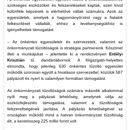
szükséges eszközöket és felszereléseket kaptak, ezen kívül
különféle képzések is elérhetővé váltak számukra. Azok az
egyesületek, amelyek a hagyományőrzést vagy a fiatalok
felkészítését vállalták, ehhez a tevékenységükhöz is
igényelhettek támogatást.
– Az önkéntes egyesületek és szervezetek, valamint az
önkormányzati tűzoltóságok is stratégiai partnereink. Köszönet
illeti a munkájukat – jelentette ki a rendezvényen
Erdélyi
Krisztián
tű. dandártábornok. A főigazgató-helyettes
elmondta, hogy jelenleg 630 önkéntes tűzoltó egyesület
működik szorosan együtt a hivatásos szervezettel, közülük 587
pályázott és nyert is valamilyen formában támogatást.
Az önkormányzati tűzoltóságok számára második alkalommal
nyílt meg a pályázati lehetőség, amelynek célja az
eszközfejlesztés támogatása, valamint a tűzoltóságok
felszereltségének javítása. A pályázás lehetőségével az
országban működő mind a hatvan önkormányzati tűzoltóság
élt, a keretösszeg 225 millió forint volt.