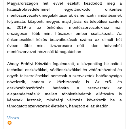
Magyarországon hét évvel ezelőtt kezdődött meg a
katasztrófavédelemmel együttműködő önkéntes
mentőszervezetek megalakításának és nemzeti minősítésének
folyamata, központi, megyei, majd járási és települési szinten
is, 2019-re az önkéntes mentőszervezetekhez már
országosan több mint húszezer ember csatlakozott. Az
önkéntesekkel közös beavatkozások száma az elmúlt hét
évben több mint tízszeresére nőtt. Idén hetvenhét
mentőszervezet részesült támogatásban.
Ahogy Erdélyi Krisztián fogalmazott, a központilag biztosított
technikai eszközökkel, védőeszközökkel és védőruházattal és
egyéb felszerelésekkel nemcsak a szervezetek hatékonysága
növekszik, hanem a közbiztonság is. Az erő- és
eszköztöbbszörözés hatására a szervezetek az
alaprendeltetésük mellett többletfeladatok ellátására is
képesek lesznek, minőségi változás következik be a
támogatott szervezetek életében, hangzott el az átadón.
Vissza