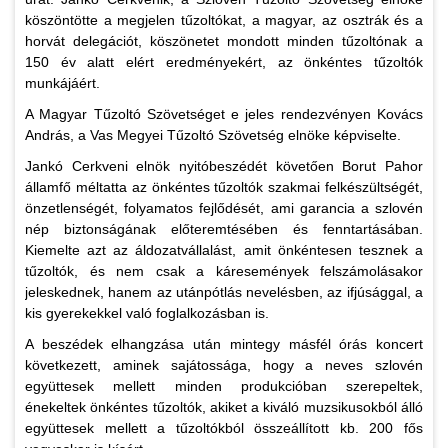
köszöntötte a megjelen tűzoltókat, a magyar, az osztrák és a
horvát delegációt, köszönetet mondott minden tűzoltónak a
150 év alatt elért eredményekért, az önkéntes tűzoltók
munkájáért.
A Magyar Tűzoltó Szövetséget e jeles rendezvényen Kovács
András, a Vas Megyei Tűzoltó Szövetség elnöke képviselte.
Jankó Cerkveni elnök nyitóbeszédét követően Borut Pahor
államfő méltatta az önkéntes tűzoltók szakmai felkészültségét,
önzetlenségét, folyamatos fejlődését, ami garancia a szlovén
nép biztonságának előteremtésében és fenntartásában.
Kiemelte azt az áldozatvállalást, amit önkéntesen tesznek a
tűzoltók, és nem csak a káresemények felszámolásakor
jeleskednek, hanem az utánpótlás nevelésben, az ifjúsággal, a
kis gyerekekkel való foglalkozásban is.
A beszédek elhangzása után mintegy másfél órás koncert
következett, aminek sajátossága, hogy a neves szlovén
együttesek mellett minden produkcióban szerepeltek,
énekeltek önkéntes tűzoltók, akiket a kiváló muzsikusokból álló
együttesek mellett a tűzoltókból összeállított kb. 200 fős