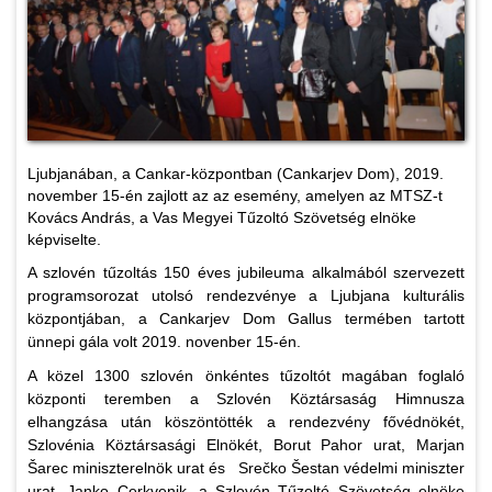
Ljubjanában, a Cankar-központban (Cankarjev Dom), 2019.
november 15-én zajlott az az esemény, amelyen az MTSZ-t
Kovács András, a Vas Megyei Tűzoltó Szövetség elnöke
képviselte.
A szlovén tűzoltás 150 éves jubileuma alkalmából szervezett
programsorozat utolsó rendezvénye a Ljubjana kulturális
központjában, a Cankarjev Dom Gallus termében tartott
ünnepi gála volt 2019. novenber 15-én.
A közel 1300 szlovén önkéntes tűzoltót magában foglaló
központi teremben a Szlovén Köztársaság Himnusza
elhangzása után köszöntötték a rendezvény fővédnökét,
Szlovénia Köztársasági Elnökét, Borut Pahor urat, Marjan
Šarec miniszterelnök urat és Srečko Šestan védelmi miniszter
urat. Janko Cerkvenik, a Szlovén Tűzoltó Szövetség elnöke