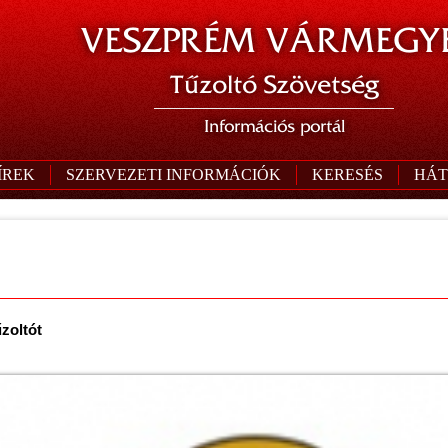
VESZPRÉM VÁRMEGYE
Tűzoltó Szövetség
Információs portál
ÍREK
SZERVEZETI INFORMÁCIÓK
KERESÉS
HÁT
űzoltót