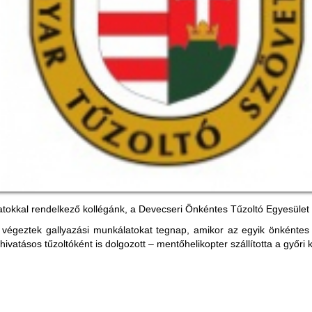
atokkal rendelkező kollégánk, a Devecseri Önkéntes Tűzoltó Egyesület 
 végeztek gallyazási munkálatokat tegnap, amikor az egyik önkéntes 
ivatásos tűzoltóként is dolgozott – mentőhelikopter szállította a győri