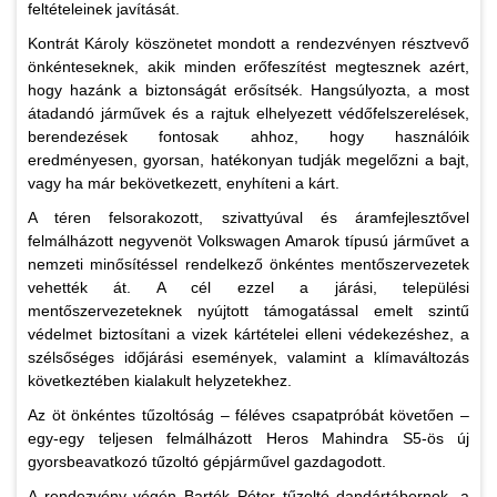
feltételeinek javítását.
Kontrát Károly köszönetet mondott a rendezvényen résztvevő
önkénteseknek, akik minden erőfeszítést megtesznek azért,
hogy hazánk a biztonságát erősítsék. Hangsúlyozta, a most
átadandó járművek és a rajtuk elhelyezett védőfelszerelések,
berendezések fontosak ahhoz, hogy használóik
eredményesen, gyorsan, hatékonyan tudják megelőzni a bajt,
vagy ha már bekövetkezett, enyhíteni a kárt.
A téren felsorakozott, szivattyúval és áramfejlesztővel
felmálházott negyvenöt Volkswagen Amarok típusú járművet a
nemzeti minősítéssel rendelkező önkéntes mentőszervezetek
vehették át. A cél ezzel a járási, települési
mentőszervezeteknek nyújtott támogatással emelt szintű
védelmet biztosítani a vizek kártételei elleni védekezéshez, a
szélsőséges időjárási események, valamint a klímaváltozás
következtében kialakult helyzetekhez.
Az öt önkéntes tűzoltóság – féléves csapatpróbát követően –
egy-egy teljesen felmálházott Heros Mahindra S5-ös új
gyorsbeavatkozó tűzoltó gépjárművel gazdagodott.
A rendezvény végén Bartók Péter tűzoltó dandártábornok, a