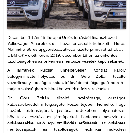
December 18-án 45 Európai Uniós forrásból finanszírozott
Volkswagen Amarok és öt – hazai forrásból létrehozott – Heros
Mahindra S5-ös új gyorsbeavatkozó tűzoltó járművet adtak át
a BM OKF előtti téren, 2019. december 18-án az önkéntes
tűzoltóságok és az önkéntes mentőszervezetek képviselőinek.
A járművek kulcsát ünnepélyesen Kontrát Károly
belügyminiszter-helyettes és dr. Góra Zoltán tűzoltó
vezérőrnagy, országos katasztrófavédelmi főigazgató adta át,
majd a valóságban is birtokba vették a felszereléseket.
Dr. Góra Zoltán tűzoltó vezérőrnagy, országos
katasztrófavédelmi főigazgató köszöntőjében kiemelte, hogy
hazánk biztonságának javítása érdekében folyamatosan
bővítik az eszköz- és járműparkot. Fontosnak nevezte az
önkéntesekkel való együttműködés erősítését, az önkéntes
mentőcsapatok és tűzoltóságok technikai működési