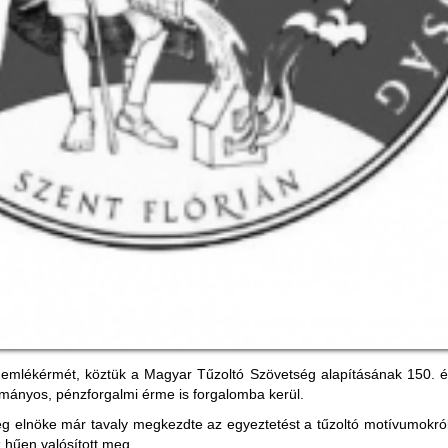
mlékérmét, köztük a Magyar Tűzoltó Szövetség alapításának 150. évfo
mányos, pénzforgalmi érme is forgalomba kerül.
g elnöke már tavaly megkezdte az egyeztetést a tűzoltó motívumokról
hűen valósított meg.