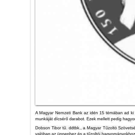
A Magyar Nemzeti Bank az idén 15 témában ad ki e
munkáját dícsérő darabot. Ezek mellett pedig hagyo
Dobson Tibor tű. ddtbk., a Magyar Tűzoltó Szövetsé
valóban az ünnephez és a tűzoltói hagyományokhoz 