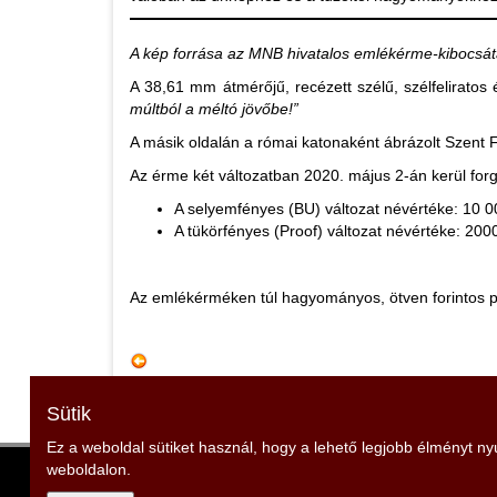
A kép forrása az MNB hivatalos emlékérme-kibocsá
A 38,61 mm átmérőjű, recézett szélű, szélfeliratos é
múltból a méltó jövőbe!”
A másik oldalán a római katonaként ábrázolt Szent Fló
Az érme két változatban 2020. május 2-án kerül for
A selyemfényes (BU) változat névértéke: 10 00
A tükörfényes (Proof) változat névértéke: 20
Az emlékérméken túl hagyományos, ötven forintos p
Sütik
Ez a weboldal sütiket használ, hogy a lehető legjobb élményt n
weboldalon.
Veszprém Vármegyei Tűzoltó Szövetség