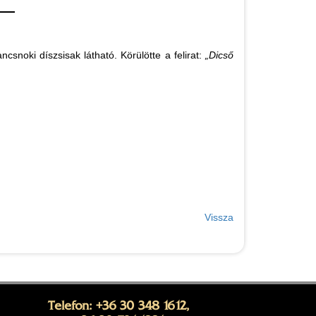
ncsnoki díszsisak látható. Körülötte a felirat:
„Dicső
Vissza
Telefon: +36 30 348 1612,