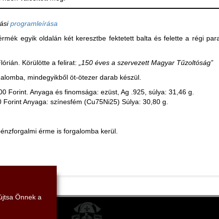
tási
programleírása
rmék egyik oldalán két keresztbe fektetett balta és felette a régi para
rián. Körülötte a felirat:
„150 éves a szervezett Magyar Tűzoltóság”
galomba, mindegyikből öt-ötezer darab készül.
0 Forint. Anyaga és finomsága: ezüst, Ag .925, súlya: 31,46 g.
00 Forint Anyaga: színesfém (Cu75Ni25) Súlya: 30,80 g.
énzforgalmi érme is forgalomba kerül.
yújtsa Önnek a