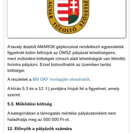
A tavaly átadott AMAROK gépkocsival rendelkező egyesületek
figyelmét külön felhívjuk az ÖMSZ pályázat lehetőségeire,
mert működési költségek címszó alatt lehetőségük van félmillió
forintra pályázni. Ezzel biztosíthatók az üzemben tartás
költségei.
A részletek a
BM OKF honlapján olvashatók
.
A kiírás 5.3 és a 12. f.) pontjára hívjuk fel a figyelmet, amely
szerint
5.3. Működési költség
A kategóriában a támogatás mértéke pályázatonként nem
haladhatja meg az 500 000 Ft-ot.
12. Előnyök a pályázók számára