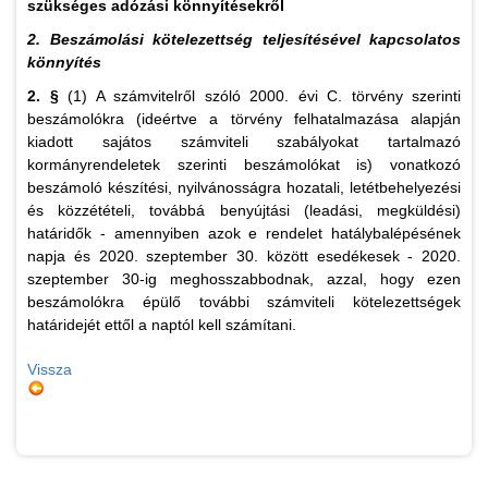
szükséges adózási könnyítésekről
2. Beszámolási kötelezettség teljesítésével kapcsolatos
könnyítés
2. §
(1) A számvitelről szóló 2000. évi C. törvény szerinti
beszámolókra (ideértve a törvény felhatalmazása alapján
kiadott sajátos számviteli szabályokat tartalmazó
kormányrendeletek szerinti beszámolókat is) vonatkozó
beszámoló készítési, nyilvánosságra hozatali, letétbehelyezési
és közzétételi, továbbá benyújtási (leadási, megküldési)
határidők - amennyiben azok e rendelet hatálybalépésének
napja és 2020. szeptember 30. között esedékesek - 2020.
szeptember 30-ig meghosszabbodnak, azzal, hogy ezen
beszámolókra épülő további számviteli kötelezettségek
határidejét ettől a naptól kell számítani.
Vissza