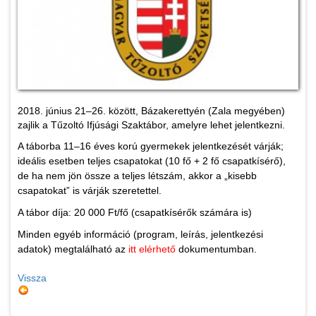
2018. június 21–26. között, Bázakerettyén (Zala megyében)
zajlik a Tűzoltó Ifjúsági Szaktábor, amelyre lehet jelentkezni.
A táborba 11–16 éves korú gyermekek jelentkezését várják;
ideális esetben teljes csapatokat (10 fő + 2 fő csapatkísérő),
de ha nem jön össze a teljes létszám, akkor a „kisebb
csapatokat” is várják szeretettel.
A tábor díja: 20 000 Ft/fő (csapatkísérők számára is)
Minden egyéb információ (program, leírás, jelentkezési
adatok) megtalálható az
itt elérhető
dokumentumban.
Vissza