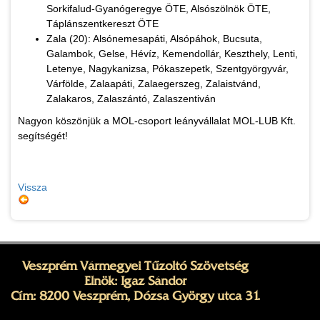
Sorkifalud-Gyanógeregye ÖTE, Alsószölnök ÖTE,
Táplánszentkereszt ÖTE
Zala (20): Alsónemesapáti, Alsópáhok, Bucsuta,
Galambok, Gelse, Hévíz, Kemendollár, Keszthely, Lenti,
Letenye, Nagykanizsa, Pókaszepetk, Szentgyörgyvár,
Várfölde, Zalaapáti, Zalaegerszeg, Zalaistvánd,
Zalakaros, Zalaszántó, Zalaszentiván
Nagyon köszönjük a MOL-csoport leányvállalat MOL-LUB Kft.
segítségét!
Vissza
Veszprém Vármegyei Tűzoltó Szövetség
Elnök: Igaz Sándor
Cím: 8200 Veszprém, Dózsa György utca 31.