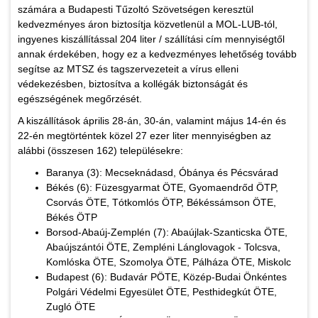
számára a Budapesti Tűzoltó Szövetségen keresztül
kedvezményes áron biztosítja közvetlenül a MOL-LUB-tól,
ingyenes kiszállítással 204 liter / szállítási cím mennyiségtől
annak érdekében, hogy ez a kedvezményes lehetőség tovább
segítse az MTSZ és tagszervezeteit a vírus elleni
védekezésben, biztosítva a kollégák biztonságát és
egészségének megőrzését.
A kiszállítások április 28-án, 30-án, valamint május 14-én és
22-én megtörténtek közel 27 ezer liter mennyiségben az
alábbi (összesen 162) településekre:
Baranya (3): Mecseknádasd, Óbánya és Pécsvárad
Békés (6): Füzesgyarmat ÖTE, Gyomaendrőd ÖTP,
Csorvás ÖTE, Tótkomlós ÖTP, Békéssámson ÖTE,
Békés ÖTP
Borsod-Abaúj-Zemplén (7): Abaújlak-Szanticska ÖTE,
Abaújszántói ÖTE, Zempléni Lánglovagok - Tolcsva,
Komlóska ÖTE, Szomolya ÖTE, Pálháza ÖTE, Miskolc
Budapest (6): Budavár PÖTE, Közép-Budai Önkéntes
Polgári Védelmi Egyesület ÖTE, Pesthidegkút ÖTE,
Zugló ÖTE