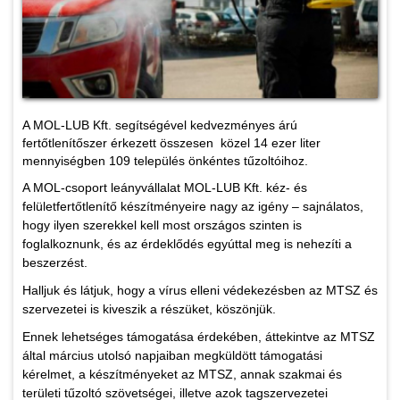
A MOL-LUB Kft. segítségével kedvezményes árú
fertőtlenítőszer érkezett összesen közel 14 ezer liter
mennyiségben 109 település önkéntes tűzoltóihoz.
A MOL-csoport leányvállalat MOL-LUB Kft. kéz- és
felületfertőtlenítő készítményeire nagy az igény – sajnálatos,
hogy ilyen szerekkel kell most országos szinten is
foglalkoznunk, és az érdeklődés egyúttal meg is nehezíti a
beszerzést.
Halljuk és látjuk, hogy a vírus elleni védekezésben az MTSZ és
szervezetei is kiveszik a részüket, köszönjük.
Ennek lehetséges támogatása érdekében, áttekintve az MTSZ
által március utolsó napjaiban megküldött támogatási
kérelmet, a készítményeket az MTSZ, annak szakmai és
területi tűzoltó szövetségei, illetve azok tagszervezetei