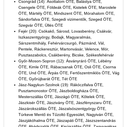
Csongrád (14): Ásottalom ÖTE, Balástya ÖTE,
Csengele ÖTE, Földeák ÖTE, Kistelek ÖTE, Maroslele
ÖTE, Mártély ÖTE, Mindszent ÖTE, Mórahalom ÖTE,
Sándorfalva ÖTE, Szegedi vizimentők, Szeged ÖTE,
Szegvár ÖTE, Üllés ÖTE
Fejér (20): Csókakő, Sárosd, Lovasberény, Csákvár,
Iszkaszentgyörgy, Bodajk, Magyaralmás,
Sárszentmihály, Fehérvárcsurgó, Pázmánd, Vál,
Pentele, Ráckeresztúr, Martonvásár, Velence, Mór,
Pusztaszabolcs, Csákberény, Bicske, Székesfehérvár
Győr-Moson-Sopron (12): Ásványráró ÖTE, Lébény
ÖTE, Kimle ÖTE, Rábacsanak ÖTE, Osli ÖTE, Csorna
ÖTE, Und ÖTE, Árpás ÖTE, Fertőszentmiklós ÖTE, Vág
ÖTE, Győrújbarát ÖTE, Tét ÖTE
Jász-Nagykun-Szolnok (19): Rákóczifalva ÖTE,
Pusztamonostor ÖTE, Jászboldogháza ÖTE,
Mesterszállás ÖTE, Jászágó ÖTE, Kőtelek ÖTE,
Jászkisér ÖTE, Jászivány ÖTE, Jászfényszaru ÖTE,
Jászárokszállás ÖTE, Jászalsószentgyörgy ÖTE,
Túrkeve Mentő és Tűzoltó Egyesület, Nagyiván ÖTE,
Jászjákóhalma ÖTE, Jászapáti ÖTE, Jászszentandrás
ÖTE, Abádszalók ÖTE, Kisújszállás ÖTE, Zagyvarékas