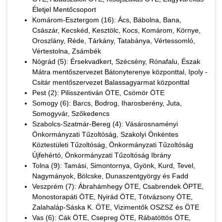
Életjel Mentőcsoport
Komárom-Esztergom (16): Ács, Bábolna, Bana,
Császár, Kecskéd, Kesztölc, Kocs, Komárom, Környe,
Oroszlány, Réde, Tárkány, Tatabánya, Vértessomló,
Vértestolna, Zsámbék
Nógrád (5): Érsekvadkert, Szécsény, Rónafalu, Észak
Mátra mentőszervezet Bátonyterenye központtal, Ipoly -
Csitár mentőszervezet Balassagyarmat központtal
Pest (2): Pilisszentiván ÖTE, Csömör ÖTE
Somogy (6): Barcs, Bodrog, Iharosberény, Juta,
Somogyvár, Szőkedencs
Szabolcs-Szatmár-Bereg (4): Vásárosnaményi
Önkormányzati Tűzoltóság, Szakolyi Önkéntes
Köztestületi Tűzoltóság, Önkormányzati Tűzoltóság
Újfehértó, Önkormányzati Tűzoltóság Ibrány
Tolna (9): Tamási, Simontornya, Gyönk, Kurd, Tevel,
Nagymányok, Bölcske, Dunaszentgyörgy és Fadd
Veszprém (7): Ábrahámhegy ÖTE, Csabrendek ÖPTE,
Monostorapáti ÖTE, Nyirád ÖTE, Tótvázsony ÖTE,
Zalahaláp-Sáska K. ÖTE, Vizimentők OSZSZ és ÖTE
Vas (6): Cák ÖTE, Csepreg ÖTE, Rábatöttös ÖTE,