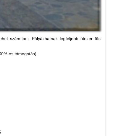
het számítani. Pályázhatnak legfeljebb ötezer fős
(100%-os támogatás).
;