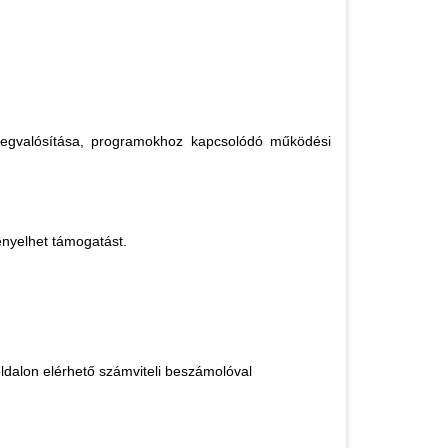
, megvalósítása, programokhoz kapcsolódó működési
gényelhet támogatást.
oldalon elérhető számviteli beszámolóval