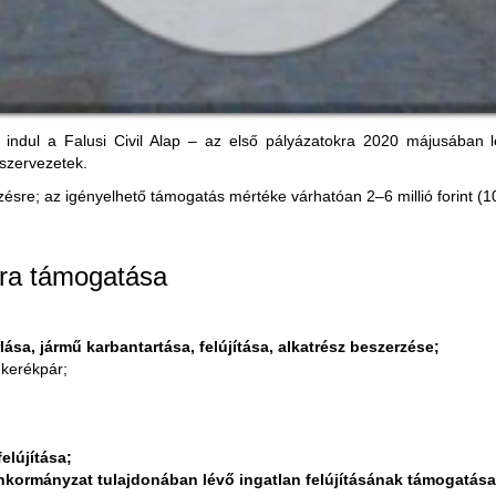
dul a Falusi Civil Alap – az első pályázatokra 2020 májusában le
 szervezetek.
ezésre; az igényelhető támogatás mértéke várhatóan 2–6 millió forint 
túra támogatása
ása, jármű karbantartása, felújítása, alkatrész beszerzése;
 kerékpár;
elújítása;
 önkormányzat tulajdonában lévő ingatlan felújításának támogatása