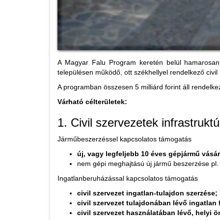
A Magyar Falu Program keretén belül hamarosan in
településen működő, ott székhellyel rendelkező civil
A programban összesen 5 milliárd forint áll rendelk
Várható célterületek:
1. Civil szervezetek infrastruk
Járműbeszerzéssel kapcsolatos támogatás
új, vagy legfeljebb 10 éves gépjármű vásárl
nem gépi meghajtású új jármű beszerzése pl.
Ingatlanberuházással kapcsolatos támogatás
civil szervezet ingatlan-tulajdon szerzése;
civil szervezet tulajdonában lévő ingatlan f
civil szervezet használatában lévő, helyi