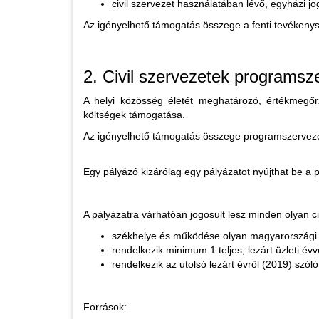
civil szervezet használatában lévő, egyházi j
Az igényelhető támogatás összege a fenti tevékenys
2. Civil szervezetek programs
A helyi közösség életét meghatározó, értékmegőrz
költségek támogatása.
Az igényelhető támogatás összege programszervezés 
Egy pályázó kizárólag egy pályázatot nyújthat be a p
A pályázatra várhatóan jogosult lesz minden olyan ci
székhelye és működése olyan magyarországi t
rendelkezik minimum 1 teljes, lezárt üzleti évv
rendelkezik az utolsó lezárt évről (2019) szól
Források: