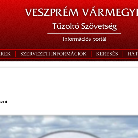
VESZPRÉM VÁRMEGYE
Tűzoltó Szövetség
Információs portál
ÍREK
SZERVEZETI INFORMÁCIÓK
KERESÉS
HÁT
ázni