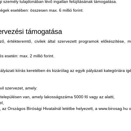
ogi személy tulajdonában lévő ingatlan felújításának támogatása.
égek esetében: összesen max. 6 millió forint.
zervezési támogatása
ő, értékteremtő, civilek által szervezett programok előkészítése
esetén: max. 2 millió forint.
ályázati kiírás keretében és kizárólag az egyik pályázati kategóriára i
vil szervezet, amely:
elepülésen van, amely lakosságszáma 5000 fő vagy az alatti,
el,
ó, az Országos Bírósági Hivatalnál letétbe helyezett, a www.birosag.hu 