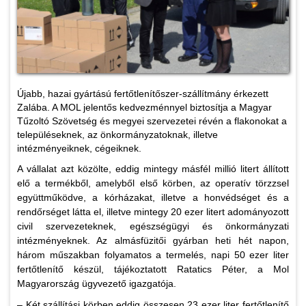
Újabb, hazai gyártású fertőtlenítőszer-szállítmány érkezett
Zalába. A MOL jelentős kedvezménnyel biztosítja a Magyar
Tűzoltó Szövetség és megyei szervezetei révén a flakonokat a
településeknek, az önkormányzatoknak, illetve
intézményeiknek, cégeiknek.
A vállalat azt közölte, eddig mintegy másfél millió litert állított
elő a termékből, amelyből első körben, az operatív törzzsel
együttműködve, a kórházakat, illetve a honvédséget és a
rendőrséget látta el, illetve mintegy 20 ezer litert adományozott
civil szervezeteknek, egészségügyi és önkormányzati
intézményeknek. Az almásfüzitői gyárban heti hét napon,
három műszakban folyamatos a termelés, napi 50 ezer liter
fertőtlenítő készül, tájékoztatott Ratatics Péter, a Mol
Magyarország ügyvezető igazgatója.
– Két szállítási körben eddig összesen 23 ezer liter fertőtlenítő