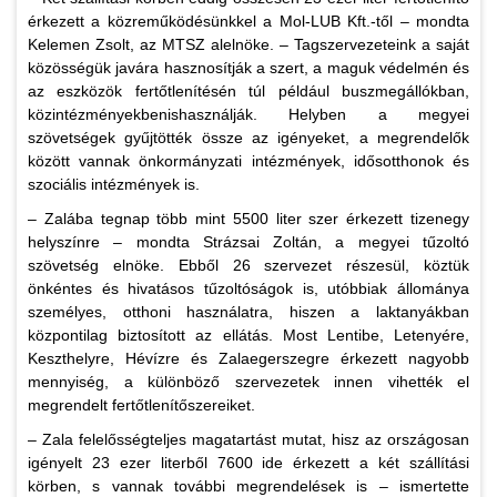
érkezett a közreműködésünkkel a Mol-LUB Kft.-től – mondta
Kelemen Zsolt, az MTSZ alelnöke. – Tagszervezeteink a saját
közösségük javára hasznosítják a szert, a maguk védelmén és
az eszközök fertőtlenítésén túl például buszmegállókban,
közintézményekbenishasználják. Helyben a megyei
szövetségek gyűjtötték össze az igényeket, a megrendelők
között vannak önkormányzati intézmények, idősotthonok és
szociális intézmények is.
– Zalába tegnap több mint 5500 liter szer érkezett tizenegy
helyszínre – mondta Strázsai Zoltán, a megyei tűzoltó
szövetség elnöke. Ebből 26 szervezet részesül, köztük
önkéntes és hivatásos tűzoltóságok is, utóbbiak állománya
személyes, otthoni használatra, hiszen a laktanyákban
központilag biztosított az ellátás. Most Lentibe, Letenyére,
Keszthelyre, Hévízre és Zalaegerszegre érkezett nagyobb
mennyiség, a különböző szervezetek innen vihették el
megrendelt fertőtlenítőszereiket.
– Zala felelősségteljes magatartást mutat, hisz az országosan
igényelt 23 ezer literből 7600 ide érkezett a két szállítási
körben, s vannak további megrendelések is – ismertette