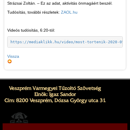
Strázsai Zoltán. – Ez az adat, aktivitás önmagáért beszél.
Tudósítás, további részletek:
ZAOL.hu
Videós tudósítás, 6:20-tól:
https://mediaklikk.hu/video/most-tortenik-2020-05-1
Vissza
Veszprém Vármegyei Tűzoltó Szövetség
Elnök: Igaz Sándor
Cím: 8200 Veszprém, Dózsa György utca 31.