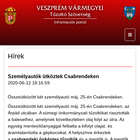
VESZPRÉM VÁRMEGYEI
Tűzoltó Szövetség
Információs portál
Hírek
Személyautók ütköztek Csabrendeken
2020-06-12 18:16:59
Összeütközött két személyautó máj. 25-én Csabrendeken.
Összeütközött két személyautó máj. 25-én Csabrendeken, az
Árpád utcában. A sümegi önkormányzati tűzoltókat riasztották
a balesethez, amelynek következtében olaj folyt az útra. Az
egység mentesítőanyaggal felitatta a kifolyt olajat, és
áramtalanította a gépkocsikat. A helyszínre érkeztek
a
csabrendeki önkéntes tűzoltók
és a mentők is. A mentők