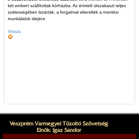
két embert szállítottak kórházba. Az érintett útszakaszt teljes
szélességében lezárták, a forgalmat elterelték a mentési
munkálatok idejére.
Vissza
Veszprém Vármegyei Tűzoltó Szövetség
Elnök: Igaz Sándor
Cím: 8200 Veszprém, Dózsa György utca 31.