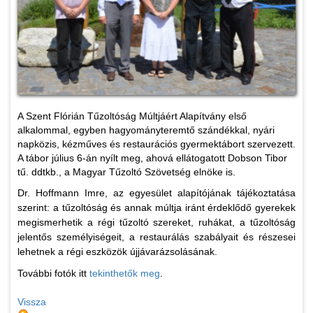
A Szent Flórián Tűzoltóság Múltjáért Alapítvány első
alkalommal, egyben hagyományteremtő szándékkal, nyári
napközis, kézműves és restaurációs gyermektábort szervezett.
A tábor július 6-án nyílt meg, ahová ellátogatott Dobson Tibor
tű. ddtkb., a Magyar Tűzoltó Szövetség elnöke is.
Dr. Hoffmann Imre, az egyesület alapítójának tájékoztatása
szerint: a tűzoltóság és annak múltja iránt érdeklődő gyerekek
megismerhetik a régi tűzoltó szereket, ruhákat, a tűzoltóság
jelentős személyiségeit, a restaurálás szabályait és részesei
lehetnek a régi eszközök újjávarázsolásának.
További fotók itt
tekinthetők meg
.
Vissza