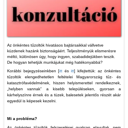
Az önkéntes tűzoltók hivatásos bajtársaikkal vállvetve
küzdenek hazánk biztonságáért. Teljesítményük elismerésre
méltó, különösen úgy, hogy ingyen, szabadidejükben teszik.
De hogyan tehetjük munkájukat még hatékonyabbá?
Korábbi bejegyzéseinkben [
itt
és
itt
] kifejtettük: az önkéntes
tűzoltók elengedhetetlen feltételei Magyarország tűz- és
katasztrófavédelmének, hiszen helyismerettel rendelkeznek,
„helyben vannak” a kisebb településeken, gyorsan a
kárhelyszínre érnek és a tüzek, balesetek jelentős részét akár
egyedül is képesek kezelni.
Mi a probléma?
Az önkéntes tűzoltók felszerelései gyakran elavultak, nem