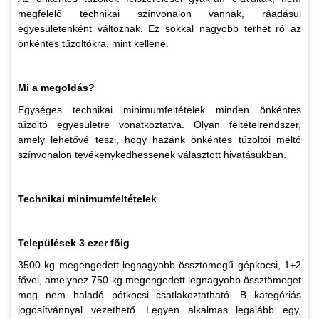
megfelelő technikai színvonalon vannak, ráadásul
egyesületenként változnak. Ez sokkal nagyobb terhet ró az
önkéntes tűzoltókra, mint kellene.
Mi a megoldás?
Egységes technikai minimumfeltételek minden önkéntes
tűzoltó egyesületre vonatkoztatva. Olyan feltételrendszer,
amely lehetővé teszi, hogy hazánk önkéntes tűzoltói méltó
színvonalon tevékenykedhessenek választott hivatásukban.
Technikai minimumfeltételek
Települések 3 ezer főig
3500 kg megengedett legnagyobb össztömegű gépkocsi, 1+2
fővel, amelyhez 750 kg megengedett legnagyobb össztömeget
meg nem haladó pótkocsi csatlakoztatható. B kategóriás
jogosítvánnyal vezethető. Legyen alkalmas legalább egy,