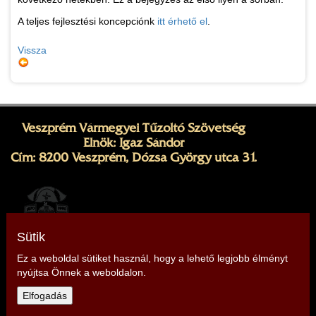
A teljes fejlesztési koncepciónk
itt érhető el
.
Vissza
Veszprém Vármegyei Tűzoltó Szövetség
Elnök: Igaz Sándor
Cím: 8200 Veszprém, Dózsa György utca 31.
Sütik
Ez a weboldal sütiket használ, hogy a lehető legjobb élményt
nyújtsa Önnek a weboldalon.
Telefon: +36 30 348 1612,
+36 30 701 1881
Elfogadás
E-mail:
veszprem@tuzoltoszovetseg.hu