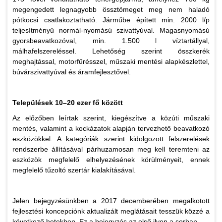
megengedett legnagyobb össztömeget meg nem haladó
pótkocsi csatlakoztatható. Járműbe épített min. 2000 l/p
teljesítményű normál-nyomású szivattyúval. Magasnyomású
gyorsbeavatkozóval, min. 1.500 l víztartállyal,
málhafelszereléssel. Lehetőség szerint összkerék
meghajtással, motorfűrésszel, műszaki mentési alapkészlettel,
búvárszivattyúval és áramfejlesztővel.
Települések 10–20 ezer fő között
Az előzőben leírtak szerint, kiegészítve a közúti műszaki
mentés, valamint a kockázatok alapján tervezhető beavatkozó
eszközökkel. A kategóriák szerint kidolgozott felszerelések
rendszerbe állításával párhuzamosan meg kell teremteni az
eszközök megfelelő elhelyezésének körülményeit, ennek
megfelelő tűzoltó szertár kialakításával.
Jelen bejegyzésünkben a 2017 decemberében megalkotott
fejlesztési koncepciónk aktualizált meglátásait tesszük közzé a
következő hetekben. Ez a bejegyzés az első ilyen a sorban.