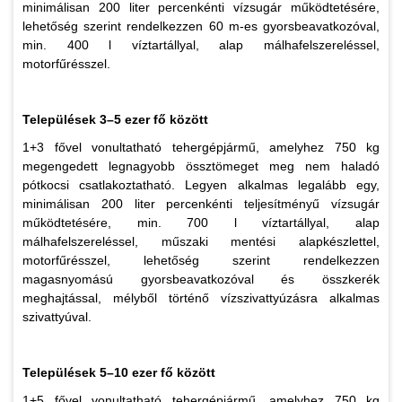
minimálisan 200 liter percenkénti vízsugár működtetésére,
lehetőség szerint rendelkezzen 60 m-es gyorsbeavatkozóval,
min. 400 l víztartállyal, alap málhafelszereléssel,
motorfűrésszel.
Települések 3–5 ezer fő között
1+3 fővel vonultatható tehergépjármű, amelyhez 750 kg
megengedett legnagyobb össztömeget meg nem haladó
pótkocsi csatlakoztatható. Legyen alkalmas legalább egy,
minimálisan 200 liter percenkénti teljesítményű vízsugár
működtetésére, min. 700 l víztartállyal, alap
málhafelszereléssel, műszaki mentési alapkészlettel,
motorfűrésszel, lehetőség szerint rendelkezzen
magasnyomású gyorsbeavatkozóval és összkerék
meghajtással, mélyből történő vízszivattyúzásra alkalmas
szivattyúval.
Települések 5–10 ezer fő között
1+5 fővel vonultatható tehergépjármű, amelyhez 750 kg