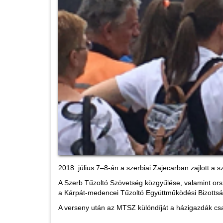
2018. július 7–8-án a szerbiai Zajecarban zajlott a 
A Szerb Tűzoltó Szövetség közgyűlése, valamint ors
a Kárpát-medencei Tűzoltó Együttműködési Bizottság
A verseny után az MTSZ különdíját a házigazdák cs