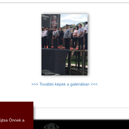
>>> További képek a galériában <<<
yújtsa Önnek a