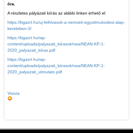
óra.
A részletes pályázati kiírás az alábbi linken érhető el:
https://bgazrt.hu/uj-felhivasok-a-nemzeti-egyuttmukodesi-alap-
kereteben-3/
https://bgazrt.hu/wp-
content/uploads/palyazati_kiirasok/nea/NEAN-KP-1-
2020_palyazati_kiiras.pdf
https://bgazrt.hu/wp-
content/uploads/palyazati_kiirasok/nea/NEAN-KP-1-
2020_palyazati_utmutato.pdf
Vissza