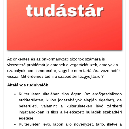
Az önkéntes és az önkormányzati tűzoltók számára is
visszatérő problémát jelentenek a vegetációtüzek, amelyek a
szabályok nem ismerésére, vagy be nem tartására vezethetők
vissza. Mit érdemes tudni a szabadtéri tűzgyújtásról?
Általános tudnivalók
Külterületen általában tilos égetni (az erdőgazdálkodó
erdőterületen, külön jogszabályok alapján égethet), de
belterületi, valamint a külterületeken lévő zártkerti
ingatlanokban is tilos a keletkezett hulladék szabadtéri
égetése.
Külterületen lévő, lábon álló növényzet, tarló, illetve a