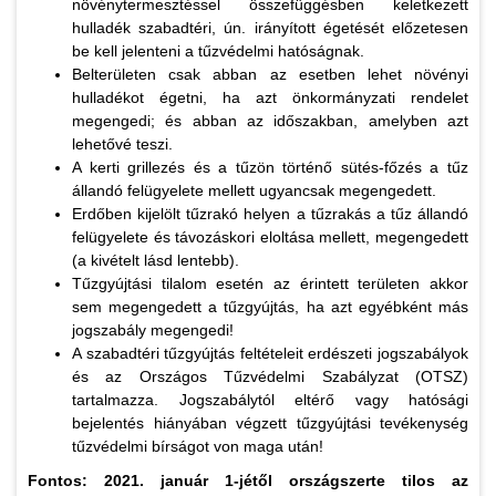
növénytermesztéssel összefüggésben keletkezett
hulladék szabadtéri, ún. irányított égetését előzetesen
be kell jelenteni a tűzvédelmi hatóságnak.
Belterületen csak abban az esetben lehet növényi
hulladékot égetni, ha azt önkormányzati rendelet
megengedi; és abban az időszakban, amelyben azt
lehetővé teszi.
A kerti grillezés és a tűzön történő sütés-főzés a tűz
állandó felügyelete mellett ugyancsak megengedett.
Erdőben kijelölt tűzrakó helyen a tűzrakás a tűz állandó
felügyelete és távozáskori eloltása mellett, megengedett
(a kivételt lásd lentebb).
Tűzgyújtási tilalom esetén az érintett területen akkor
sem megengedett a tűzgyújtás, ha azt egyébként más
jogszabály megengedi!
A szabadtéri tűzgyújtás feltételeit erdészeti jogszabályok
és az Országos Tűzvédelmi Szabályzat (OTSZ)
tartalmazza. Jogszabálytól eltérő vagy hatósági
bejelentés hiányában végzett tűzgyújtási tevékenység
tűzvédelmi bírságot von maga után!
Fontos: 2021. január 1-jétől országszerte tilos az