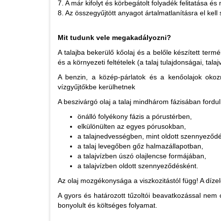
7. A már kifolyt és körbegátolt folyadék felitatása é
8. Az összegyűjtött anyagot ártalmatlanításra el ke
Mit tudunk vele megakadályozni?
A talajba bekerülő kőolaj és a belőle készített te
és a környezeti feltételek (a talaj tulajdonságai, tala
A benzin, a közép-párlatok és a kenőolajok oko
vízgyűjtőkbe kerülhetnek
A beszivárgó olaj a talaj mindhárom fázisában fordul 
önálló folyékony fázis a pórustérben,
elkülönülten az egyes pórusokban,
a talajnedvességben, mint oldott szennyeződé
a talaj levegőben gőz halmazállapotban,
a talajvízben úszó olajlencse formájában,
a talajvízben oldott szennyeződésként.
Az olaj mozgékonysága a viszkozitástól függ! A dízel
A gyors és határozott tűzoltói beavatkozással nem c
bonyolult és költséges folyamat.