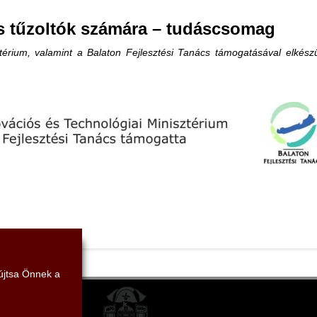
s tűzoltók számára – tudáscsomag
érium, valamint a Balaton Fejlesztési Tanács támogatásával elkészü
yújtsa Önnek a