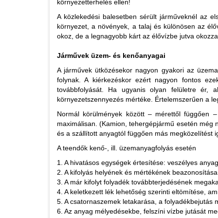
környezetterhelés ellen!
A közlekedési balesetben sérült járműveknél az e
környezet, a növények, a talaj és különösen az élő
okoz, de a legnagyobb kárt az élővízbe jutva okozza
Járművek üzem- és kenőanyagai
A járművek ütközésekor nagyon gyakori az üzemany
folynak. A kiérkezéskor ezért nagyon fontos ez
továbbfolyását. Ha ugyanis olyan felületre ér, 
környezetszennyezés mértéke. Értelemszerűen a legn
Normál körülmények között – mérettől függően – 
maximálisan. (Kamion, tehergépjármű esetén még nagy
és a szállított anyagtól függően más megközelítést
A teendők kenő-, ill. üzemanyagfolyás esetén
1. A hivatásos egységek értesítése: veszélyes anyag
2. A kifolyás helyének és mértékének beazonosítása
3. A már kifolyt folyadék továbbterjedésének megak
4. A keletkezett lék lehetőség szerinti eltömítése, a
5. A csatornaszemek letakarása, a folyadékbejutás
6. Az anyag mélyedésekbe, felszíni vízbe jutását m