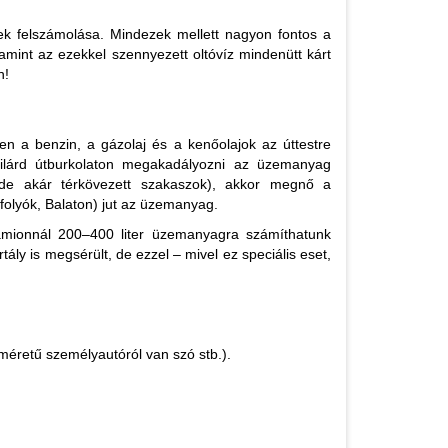
ek felszámolása. Mindezek mellett nagyon fontos a
amint az ezekkel szennyezett oltóvíz mindenütt kárt
n!
n a benzin, a gázolaj és a kenőolajok az úttestre
zilárd útburkolaton megakadályozni az üzemanyag
k, de akár térkövezett szakaszok), akkor megnő a
folyók, Balaton) jut az üzemanyag.
kamionnál 200–400 liter üzemanyagra számíthatunk
ly is megsérült, de ezzel – mivel ez speciális eset,
méretű személyautóról van szó stb.).