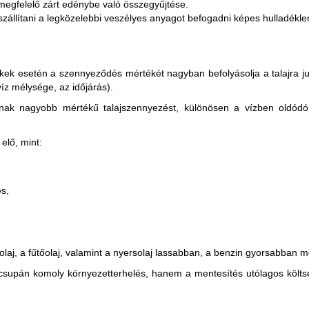
s megfelelő zárt edénybe való összegyűjtése.
ll szállítani a legközelebbi veszélyes anyagot befogadni képes hulladék
rmékek esetén a szennyeződés mértékét nagyban befolyásolja a talajra j
jvíz mélysége, az időjárás).
znak nagyobb mértékű talajszennyezést, különösen a vízben oldódó
elő, mint:
s,
olaj, a fűtőolaj, valamint a nyersolaj lassabban, a benzin gyorsabban mo
supán komoly környezetterhelés, hanem a mentesítés utólagos költségei