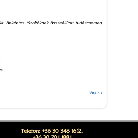
lt, önkéntes tűzoltóknak összeállított tudáscsomag
Vissza
Telefon: +36 30 348 1612,
+36 30 701 1881