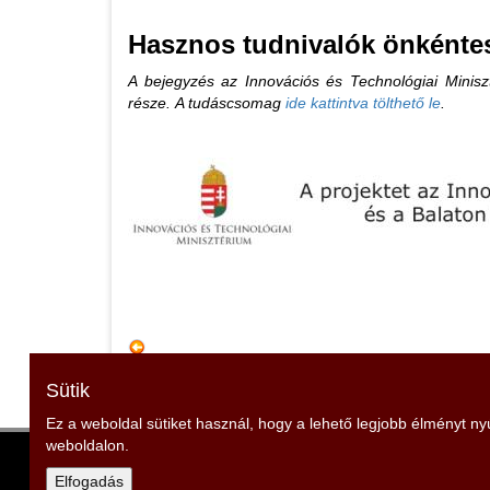
Hasznos tudnivalók önkénte
A bejegyzés az Innovációs és Technológiai Miniszt
része. A tudáscsomag
ide kattintva tölthető le
.
Sütik
Ez a weboldal sütiket használ, hogy a lehető legjobb élményt n
weboldalon.
Veszprém Vármegyei Tűzoltó Szövetség
Elfogadás
Elnök: Igaz Sándor