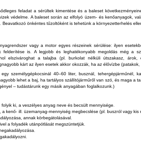
lsődleges feladat a sérültek kimentése és a baleset következményein
vizek védelme. A baleset során az elfolyó üzem- és kenőanyagok, val
. Beavatkozó önkéntes tűzoltóként is tehetünk a környezetterhelés elle
agrendszer vagy a motor egyes részeinek sérülése: ilyen esetekbe
ek felderítése is. A legjobb és leghatékonyabb megoldás még a s
ahol elszivároghat a talajba (pl. burkolat nélküli útszakasz, áro
agyobb kárt az ilyen esetek akkor okozzák, ha az élővízbe (patakok, 
egy személygépkocsinál 40–60 liter, busznál, tehergépjárműnél, 
obb lehet a baj, ha tartályos szállítójárműről van szó, és maga a tartá
 igényel – tudástárunk egy másik anyagában foglalkozunk.)
 folyik ki, a veszélyes anyag neve és becsült mennyisége.
, a kenő- ill. üzemanyag-mennyiség megbecslése (pl. buszról vagy kis 
adályozása, annak körbegátolásával.
mivel a folyadék utánpótlását megszüntetjük.
 megakadályozása.
egakadályozni.