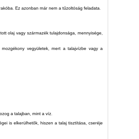
lerakóba. Ez azonban már nem a tűzoltóság feladata.
utott olaj vagy származék tulajdonsága, mennyisége,
 mozgékony vegyületek, mert a talajvízbe vagy a
zog a talajban, mint a víz.
 is elkerülhetők, hiszen a talaj tisztítása, cseréje