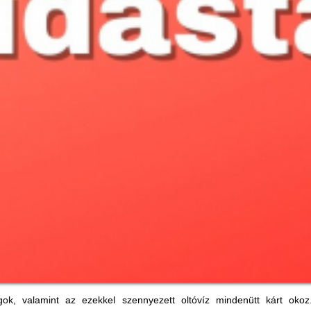
k, valamint az ezekkel szennyezett oltóvíz mindenütt kárt okoz