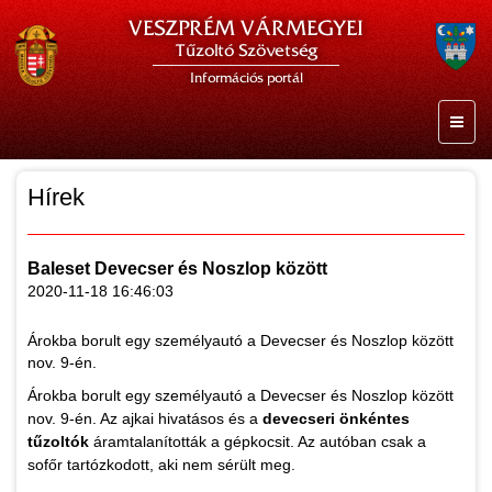
VESZPRÉM VÁRMEGYEI
Tűzoltó Szövetség
Információs portál
Hírek
Baleset Devecser és Noszlop között
2020-11-18 16:46:03
Árokba borult egy személyautó a Devecser és Noszlop között
nov. 9-én.
Árokba borult egy személyautó a Devecser és Noszlop között
nov. 9-én. Az ajkai hivatásos és a
devecseri önkéntes
tűzoltók
áramtalanították a gépkocsit. Az autóban csak a
sofőr tartózkodott, aki nem sérült meg.