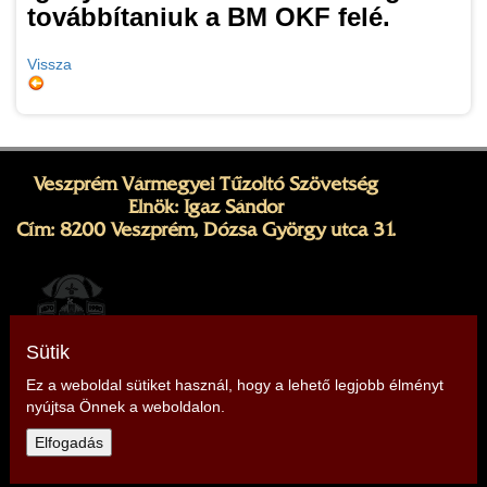
továbbítaniuk a BM OKF felé.
Vissza
Veszprém Vármegyei Tűzoltó Szövetség
Elnök: Igaz Sándor
Cím: 8200 Veszprém, Dózsa György utca 31.
Sütik
Ez a weboldal sütiket használ, hogy a lehető legjobb élményt
nyújtsa Önnek a weboldalon.
Telefon: +36 30 348 1612,
+36 30 701 1881
Elfogadás
E-mail:
veszprem@tuzoltoszovetseg.hu