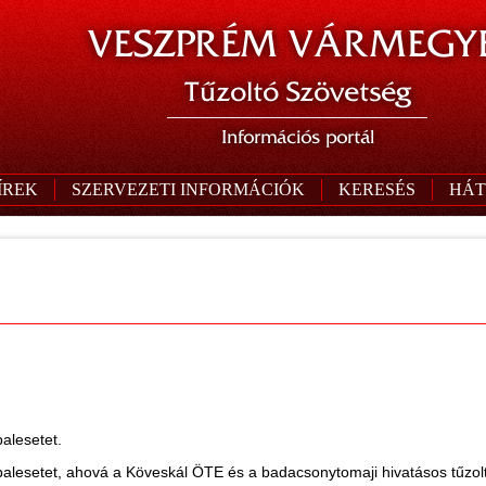
VESZPRÉM VÁRMEGYE
Tűzoltó Szövetség
Információs portál
ÍREK
SZERVEZETI INFORMÁCIÓK
KERESÉS
HÁT
alesetet.
 balesetet, ahová a Köveskál ÖTE és a badacsonytomaji hivatásos tűzol