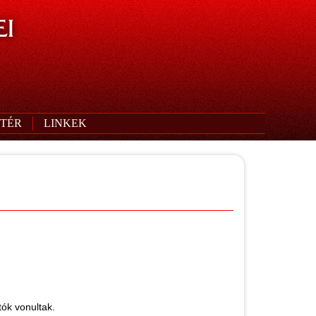
I
TÉR
LINKEK
tók vonultak.