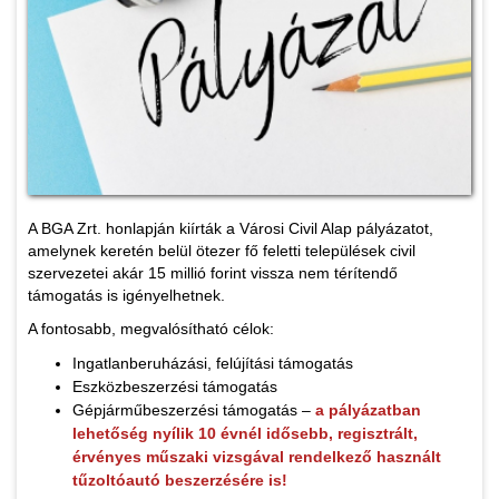
A BGA Zrt. honlapján kiírták a Városi Civil Alap pályázatot,
amelynek keretén belül ötezer fő feletti települések civil
szervezetei akár 15 millió forint vissza nem térítendő
támogatás is igényelhetnek.
A fontosabb, megvalósítható célok:
Ingatlanberuházási, felújítási támogatás
Eszközbeszerzési támogatás
Gépjárműbeszerzési támogatás –
a pályázatban
lehetőség nyílik 10 évnél idősebb, regisztrált,
érvényes műszaki vizsgával rendelkező használt
tűzoltóautó beszerzésére is!