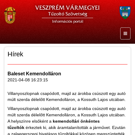
VESZPRÉM VÁRMEGYEI
Tűzoltó Szövetség
Információs portál
Hírek
Baleset Kemendolláron
2021-04-08 16:23:15
Villanyoszlopnak csapódott, majd az árokba csúszott egy autó
múlt szerda délelőtt Kemendolláron, a Kossuth Lajos utcában.
Villanyoszlopnak csapódott, majd az árokba csúszott egy autó
múlt szerda délelőtt Kemendolláron, a Kossuth Lajos utcában.
A helyszínre elsőként a
kemendollári önkéntes
tűzoltók
érkeztek ki, akik áramtalanították a járművet. Ezután
a zalaegerszegi hivatásos tűzoltókkal közösen megszüntették