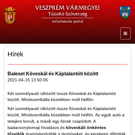
VESZPRÉM VÁRMEGYEI
Tűzoltó Szövetség
Információs portál
Hírek
Baleset Köveskál és Káptalantóti között
2021-04-15 13:50:05
Két személyautó ütközött össze Köveskál és Káptalantóti
között, Mindszentkálla közelében múlt hétfőn.
Két személyautó ütközött össze Köveskál és Káptalantóti
között, Mindszentkálla közelében múlt hétfőn. Az egyik autó a
tetejére borult, a másik egy fának csapódott. A
badacsonytomaji hivatásos és
köveskáli önkéntes
tűzoltók
áramtalanították a járműveket, és kerekeire állították