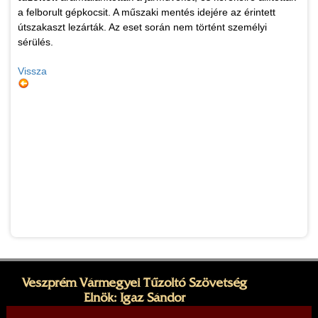
a felborult gépkocsit. A műszaki mentés idejére az érintett
útszakaszt lezárták. Az eset során nem történt személyi
sérülés.
Vissza
Veszprém Vármegyei Tűzoltó Szövetség
Elnök: Igaz Sándor
Cím: 8200 Veszprém, Dózsa György utca 31.