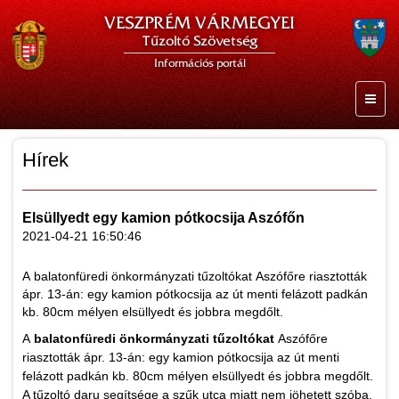
VESZPRÉM VÁRMEGYEI
Tűzoltó Szövetség
Információs portál
Hírek
Elsüllyedt egy kamion pótkocsija Aszófőn
2021-04-21 16:50:46
A balatonfüredi önkormányzati tűzoltókat Aszófőre riasztották
ápr. 13-án: egy kamion pótkocsija az út menti felázott padkán
kb. 80cm mélyen elsüllyedt és jobbra megdőlt.
A
balatonfüredi önkormányzati tűzoltókat
Aszófőre
riasztották ápr. 13-án: egy kamion pótkocsija az út menti
felázott padkán kb. 80cm mélyen elsüllyedt és jobbra megdőlt.
A tűzoltó daru segítsége a szűk utca miatt nem jöhetett szóba,