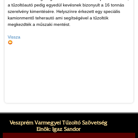
a tűzoltóautó pedig egyedül kevésnek bizonyult a 16 tonnás
szerelvény kimentésére. Helyszínre érkezett egy speciális
kamionmentő teherautó ami segítségével a tűzoltók
megkezdték a műszaki mentést.
Vissza
Veszprém Vármegyei Tűzoltó Szövetség
Elnök: Igaz Sándor
Cím: 8200 Veszprém, Dózsa György utca 31.