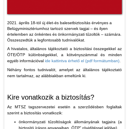
2021. április 18-tól új élet-és balesetbiztosítás érvényes a
Belügyminisztériumhoz tartozó szervek tagjai – és ilyen
értelemben az önkéntes és önkormányzati tűzoltók – számára.
Összeszedtük a legfontosabb tudnivalókat.
A hivatalos, általános tájékoztató a biztosítási összegekkel az
ÖTE/ÖTP különbségekkel, a kötvényszámmal és minden
egyéb információval
ide kattintva érhető el (pdf formátumban)
.
Néhány fontos tudnivalót, amelyet az általános tájékoztató
nem tartalmaz, az alábbiakban emeltünk ki.
Kire vonatkozik a biztosítás?
Az MTSZ tagszervezetei esetén a szerződésben foglaltak
szerint a biztosítás vonatkozik:
önkormányzati tűzoltóságok állományának tagjaira (a
biztosító írásos anyagaiban „ÖTP” rövidítéssel jelölve),