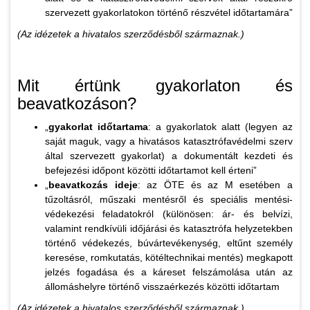
szervezett gyakorlatokon történő részvétel időtartamára”
(Az idézetek a hivatalos szerződésből származnak.)
Mit értünk gyakorlaton és
beavatkozáson?
„
gyakorlat időtartama
: a gyakorlatok alatt (legyen az
saját maguk, vagy a hivatásos katasztrófavédelmi szerv
által szervezett gyakorlat) a dokumentált kezdeti és
befejezési időpont közötti időtartamot kell érteni”
„
beavatkozás ideje
: az ÖTE és az M esetében a
tűzoltásról, műszaki mentésről és speciális mentési-
védekezési feladatokról (különösen: ár- és belvízi,
valamint rendkívüli időjárási és katasztrófa helyzetekben
történő védekezés, búvártevékenység, eltűnt személy
keresése, romkutatás, kötéltechnikai mentés) megkapott
jelzés fogadása és a káreset felszámolása után az
állomáshelyre történő visszaérkezés közötti időtartam
(Az idézetek a hivatalos szerződésből származnak.)