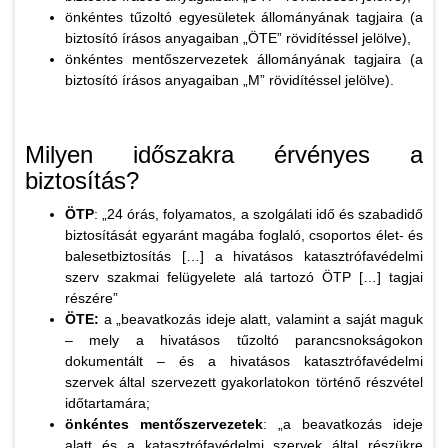
önkéntes tűzoltó egyesületek állományának tagjaira (a
biztosító írásos anyagaiban „ÖTE” rövidítéssel jelölve),
önkéntes mentőszervezetek állományának tagjaira (a
biztosító írásos anyagaiban „M” rövidítéssel jelölve).
Milyen időszakra érvényes a
biztosítás?
ÖTP
: „24 órás, folyamatos, a szolgálati idő és szabadidő
biztosítását egyaránt magába foglaló, csoportos élet- és
balesetbiztosítás […] a hivatásos katasztrófavédelmi
szerv szakmai felügyelete alá tartozó ÖTP […] tagjai
részére”
ÖTE:
a „beavatkozás ideje alatt, valamint a saját maguk
– mely a hivatásos tűzoltó parancsnokságokon
dokumentált – és a hivatásos katasztrófavédelmi
szervek által szervezett gyakorlatokon történő részvétel
időtartamára;
önkéntes mentőszervezetek
: „a beavatkozás ideje
alatt és a katasztrófavédelmi szervek által részükre