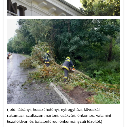
(fotó: látrányi, hosszúhetényi, nyíregyházi, köveskáli,
rakamazi, szalkszentmártoni, csákvári, önkéntes, valamint
tiszaföldvári és balatonfüredi önkormányzati tűzoltók)