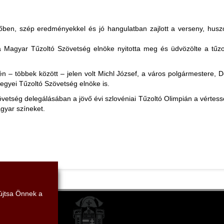
őben, szép eredményekkel és jó hangulatban zajlott a verseny, hus
 Magyar Tűzoltó Szövetség elnöke nyitotta meg és üdvözölte a tűzolt
 – többek között – jelen volt Michl József, a város polgármestere, D
yei Tűzoltó Szövetség elnöke is.
ség delegálásában a jövő évi szlovéniai Tűzoltó Olimpián a vértessomló
agyar színeket.
yújtsa Önnek a