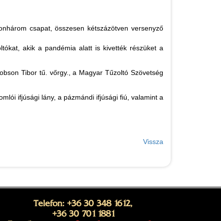
zonhárom csapat, összesen kétszázötven versenyző
ókat, akik a pandémia alatt is kivették részüket a
obson Tibor tű. vőrgy., a Magyar Tűzoltó Szövetség
i ifjúsági lány, a pázmándi ifjúsági fiú, valamint a
Vissza
Telefon: +36 30 348 1612,
+36 30 701 1881