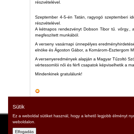
részvételével.
Szeptember 4-5-én Tatán, ragyogó szeptemberi id
részvételével.
A kétnapos rendezvényt Dobson Tibor tű. vőrgy., a
megfeszített munkából.
A verseny vasárnapi ünnepélyes eredményhirdetésén
elnöke és Ágoston Gábor, a Komárom-Esztergom Meg
A versenyeredmények alapján a Magyar Tűzoltó Szövet
vértessomlói női és férfi csapatok képviselhetik a m
Mindenkinek gratulálunk!
Sütik
Ez a weboldal sütiket használ, hogy a lehető legjobb élményt n
weboldalon.
Veszprém Vármegyei Tűzoltó Szövetség
Elnök: Igaz Sándor
Elfogadás