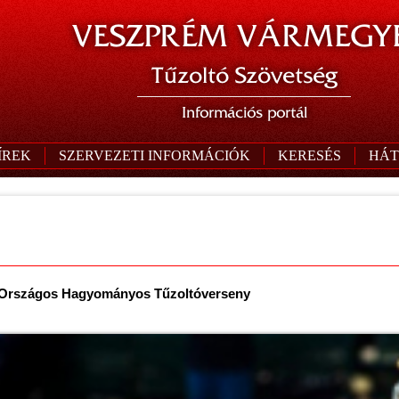
VESZPRÉM VÁRMEGYE
Tűzoltó Szövetség
Információs portál
ÍREK
SZERVEZETI INFORMÁCIÓK
KERESÉS
HÁT
 IX. Országos Hagyományos Tűzoltóverseny