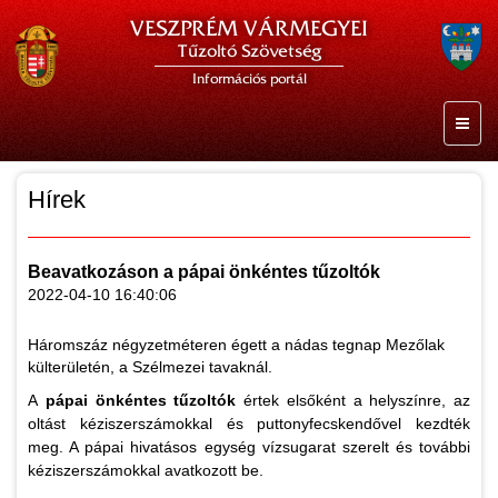
VESZPRÉM VÁRMEGYEI
Tűzoltó Szövetség
Információs portál
Hírek
Beavatkozáson a pápai önkéntes tűzoltók
2022-04-10 16:40:06
Háromszáz négyzetméteren égett a nádas tegnap Mezőlak
külterületén, a Szélmezei tavaknál.
A
pápai önkéntes tűzoltók
értek elsőként a helyszínre, az
oltást kéziszerszámokkal és puttonyfecskendővel kezdték
meg. A pápai hivatásos egység vízsugarat szerelt és további
kéziszerszámokkal avatkozott be.