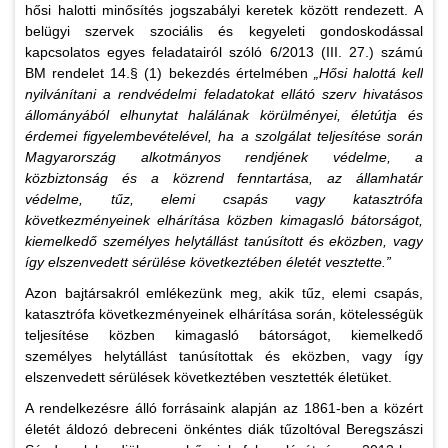
hősi halotti minősítés jogszabályi keretek között rendezett. A
belügyi szervek szociális és kegyeleti gondoskodással
kapcsolatos egyes feladatairól szóló 6/2013 (III. 27.) számú
BM rendelet 14.§ (1) bekezdés értelmében
„Hősi halottá kell
nyilvánítani a rendvédelmi feladatokat ellátó szerv hivatásos
állományából elhunytat halálának körülményei, életútja és
érdemei figyelembevételével, ha a szolgálat teljesítése során
Magyarország alkotmányos rendjének védelme, a
közbiztonság és a közrend fenntartása, az államhatár
védelme, tűz, elemi csapás vagy katasztrófa
következményeinek elhárítása közben kimagasló bátorságot,
kiemelkedő személyes helytállást tanúsított és eközben, vagy
így elszenvedett sérülése következtében életét vesztette.”
Azon bajtársakról emlékezünk meg, akik tűz, elemi csapás,
katasztrófa következményeinek elhárítása során, kötelességük
teljesítése közben kimagasló bátorságot, kiemelkedő
személyes helytállást tanúsítottak és eközben, vagy így
elszenvedett sérülések következtében vesztették életüket.
A rendelkezésre álló forrásaink alapján az 1861-ben a közért
életét áldozó debreceni önkéntes diák tűzoltóval Beregszászi