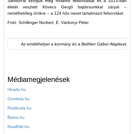
Sándorral kezdjük meg hőseink felsorolását és a 2013-ban
életét vesztett Kövecs Gergő bajtársunkkal zárjuk –
remélhetőleg örökre – a 124 hős nevet tartalmazó felsorolást.
Fotó: Schillinger Norbert, E. Várkonyi Péter
Az emlékhelyet a kormány és a Bethlen Gábor Alapkezelő Z
Médiamegjelenések
Hirado.hu
Gondola.hu
Pestbuda.hu
Bama.hu
Kisalföld.hu