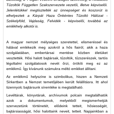
Tűzoltók Független Szakszervezete vezetői, illetve képviselői.
Jelenlétükkel megtisztelték az ünnepséget és koszorút is
elhelyeztek a Kárpát Haza Önkéntes Tűzoltó Hálózat -
Székelyföld, Vajdaság, Felvidék - képviselői, továbbá az
emlékhely alkotói is.
A magyar nemzet mélységes szeretettel, elismeréssel és
hálával emlékezik meg azokról a hős fiairól, akik a haza
szolgálatában, embertársai mentése közben életüket
vesztették. Hősi halott bajtársak, tűzoltók, tűzszerészek, tartós
légoltalmi szolgálatosok nevét őrzi, örökíti meg ez az
emlékmű. Így kívánunk számukra méltó emléket állítani.
Az emlékmű helyszíne is szimbolikus, hiszen a Nemzeti
Sírkertben a Nemzet temetőjében került felállításra. Itt ahol
tizennyolc bajtársunk síremléke is megtalálható.
Levéltárak, könyvtárak, archívumok polcain megtalálhatók
azok a dokumentumok, melyekből megismerhetjük
szervezetünk történetét, elődeink tetteit, hősiességét,
bajtársiasságát, hősi halottaink neveit, tetteit. Napjainkban a