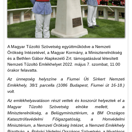
A Magyar Tűzoltó Szövetség együttműködve a Nemzeti
Örökség Intézetével, a Magyar Kormány, a Miniszterelnökség
és a Bethlen Gábor Alapkezelő Zrt. támogatásával létesített
Nemzeti Tűzoltó Emlékhelyet 2022. május 7. szombat, 11.00
órakor felavatta.
Az ünnepség helyszíne a Fiumei Úti Sírkert Nemzeti
Emlékhely, 38/1 parcella (1086 Budapest, Fiumei út 16-18.)
volt.
Az emlékhelyavatáson részt vettek és koszorút helyeztek el a
Magyar Tűzoltó Szövetség elnöke mellett, a
Miniszterelnökség, a Belügyminisztérium, a BM Országos
Katasztrófavédelmi Főigazgatóság, a Honvédelmi
Minisztérium, a Nemzeti Örökség Intézet, a Nemzeti Emlékhely
Bizottság, a Polgári Védelmi Országos Szövetség, a Hivatásos