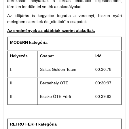
derekasan helytálltak a férfias feladatok teljesítésében,
töretlen lendülettel vették az akadályokat.
Az időjárás is kegyeibe fogadta a versenyt, hiszen nyári
melegben szereltek és „oltottak” a csapatok.
Az eredmények az alábbiak szerint alakultak:
MODERN kategória
Helyezés
Csapat
Idő
I.
Szilas Golden Team
00:30:78
II.
Becsehely ÖTE
00:30:97
III.
Bicske ÖTE Férfi
00:39:83
RETRO FÉRFI kategória