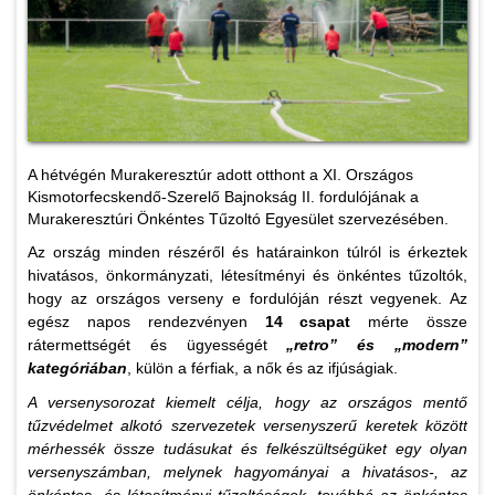
A hétvégén Murakeresztúr adott otthont a XI. Országos
Kismotorfecskendő-Szerelő Bajnokság II. fordulójának a
Murakeresztúri Önkéntes Tűzoltó Egyesület szervezésében.
Az ország minden részéről és határainkon túlról is érkeztek
hivatásos, önkormányzati, létesítményi és önkéntes tűzoltók,
hogy az országos verseny e fordulóján részt vegyenek. Az
egész napos rendezvényen
14 csapat
mérte össze
rátermettségét és ügyességét
„retro” és „modern”
kategóriában
, külön a férfiak, a nők és az ifjúságiak.
A versenysorozat kiemelt célja, hogy az országos mentő
tűzvédelmet alkotó szervezetek versenyszerű keretek között
mérhessék össze tudásukat és felkészültségüket egy olyan
versenyszámban, melynek hagyományai a hivatásos-, az