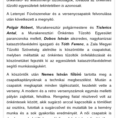
önkéntes- és létesítményi tűzoltóságok, továbbá az önkéntes
tűzoltó egyesületek tekintetében is azonosak.
A Letenyei Fúvószenekar és a versenycsapatok felvonulása
után következett a megnyitó.
Polgár Róbert
,
Murakeresztúr polgármestere és
Tislerics
Antal
, a Murakeresztúri Önkéntes Tűzoltó Egyesület
parancsnoka mellett,
Dobos István
alezredes, nagykanizsai
katasztrófavédelmi igazgató és
Tóth Ferenc
, a Zala Megyei
Tűzoltó Szövetség alelnöke is köszöntötte a csapatokat,
melyben méltatták az önkéntes tűzoltók önfeláldozását és
köszönetüket fejezték ki az egyesületek katasztrófavédelmet
segítő munkásságukért.
A köszöntők után
Nemes István főbíró
tartotta meg a
csapatkapitányoknak a technikai megbeszélést. Miután a
csapatok megkaptak minden tájékoztatót, kezdetét vette a
verseny. A modern és a retro versenyszámok egymás melletti
pályán zajlottak, felváltva. Rengeteg fiatal résztvevő volt az
önkéntesek között, akik sugárzó arccal kapcsolták a tömlőket
az osztóra, futottak a sugárcsővel és mutatták be a kemény
munka és a sok gyakorlás eredményét. A női csapatok is