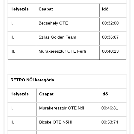
Helyezés
Csapat
Idő
I.
Becsehely ÖTE
00:32:00
II.
Szilas Golden Team
00:36:67
III.
Murakeresztúr ÖTE Férfi
00:40:23
RETRO NŐI kategória
Helyezés
Csapat
Idő
I.
Murakeresztúr ÖTE Női
00:46:81
II.
Bicske ÖTE Női II.
00:53:74