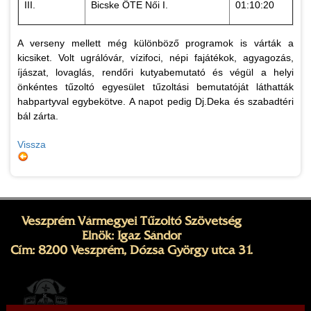
III.
Bicske ÖTE Női I.
01:10:20
A verseny mellett még különböző programok is várták a
kicsiket. Volt ugrálóvár, vízifoci, népi fajátékok, agyagozás,
íjászat, lovaglás, rendőri kutyabemutató és végül a helyi
önkéntes tűzoltó egyesület tűzoltási bemutatóját láthatták
habpartyval egybekötve. A napot pedig Dj.Deka és szabadtéri
bál zárta.
Vissza
Veszprém Vármegyei Tűzoltó Szövetség
Elnök: Igaz Sándor
Cím: 8200 Veszprém, Dózsa György utca 31.