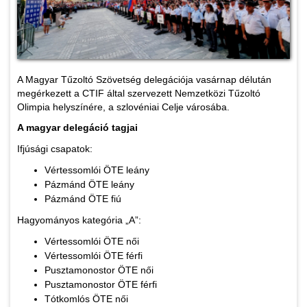
A Magyar Tűzoltó Szövetség delegációja vasárnap délután
megérkezett a CTIF által szervezett Nemzetközi Tűzoltó
Olimpia helyszínére, a szlovéniai Celje városába.
A magyar delegáció tagjai
Ifjúsági csapatok:
Vértessomlói ÖTE leány
Pázmánd ÖTE leány
Pázmánd ÖTE fiú
Hagyományos kategória „A”:
Vértessomlói ÖTE női
Vértessomlói ÖTE férfi
Pusztamonostor ÖTE női
Pusztamonostor ÖTE férfi
Tótkomlós ÖTE női