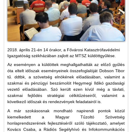
2018. április 21-én 14 órakor, a Fővárosi Katasztrófavédelmi
Igazgatóság székházában zajlott az MTSZ küldöttgyűlése.
Az eseményen a küldöttek meghallgathatták az előző gyűlés
óta eltelt időszak eseményeinek összefoglalóját Dobson Tibor
tű. ddtbk, a szövetség elnökének előadásában, valamint a
szakmai és pénzügyi beszámolót Hegymegi Ildikó gazdasági
vezető előadásában. Szó került ezen kívül még a távlati,
szakmai fejlődés stratégiai célkitűzéseiről, valamint a
következő időszak és rendezvények feladatairól is.
A már szokásosnak mondható napirendi pontok közül
kiemelkedett a Magyar Tűzoltó Szövetség
honlaprendszerének fejlesztéséről szóló tájékoztató, amelyet
Kovács Csaba, a Rádiós Segélyhívó és Infokommunikációs