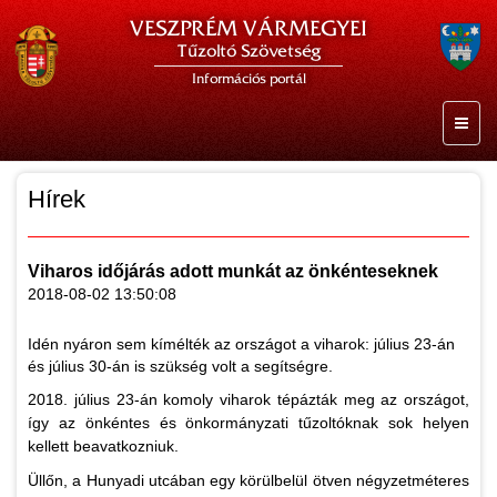
VESZPRÉM VÁRMEGYEI
Tűzoltó Szövetség
Információs portál
Hírek
Viharos időjárás adott munkát az önkénteseknek
2018-08-02 13:50:08
Idén nyáron sem kímélték az országot a viharok: július 23-án
és július 30-án is szükség volt a segítségre.
2018. július 23-án komoly viharok tépázták meg az országot,
így az önkéntes és önkormányzati tűzoltóknak sok helyen
kellett beavatkozniuk.
Üllőn, a Hunyadi utcában egy körülbelül ötven négyzetméteres