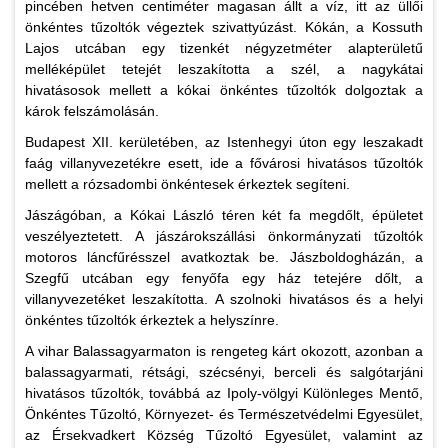
pincében hetven centiméter magasan állt a víz, itt az üllői
önkéntes tűzoltók végeztek szivattyúzást. Kókán, a Kossuth
Lajos utcában egy tizenkét négyzetméter alapterületű
melléképület tetejét leszakította a szél, a nagykátai
hivatásosok mellett a kókai önkéntes tűzoltók dolgoztak a
károk felszámolásán.
Budapest XII. kerületében, az Istenhegyi úton egy leszakadt
faág villanyvezetékre esett, ide a fővárosi hivatásos tűzoltók
mellett a rózsadombi önkéntesek érkeztek segíteni.
Jászágóban, a Kókai László téren két fa megdőlt, épületet
veszélyeztetett. A jászárokszállási önkormányzati tűzoltók
motoros láncfűrésszel avatkoztak be. Jászboldogházán, a
Szegfű utcában egy fenyőfa egy ház tetejére dőlt, a
villanyvezetéket leszakította. A szolnoki hivatásos és a helyi
önkéntes tűzoltók érkeztek a helyszínre.
A vihar Balassagyarmaton is rengeteg kárt okozott, azonban a
balassagyarmati, rétsági, szécsényi, berceli és salgótarjáni
hivatásos tűzoltók, továbbá az Ipoly-völgyi Különleges Mentő,
Önkéntes Tűzoltó, Környezet- és Természetvédelmi Egyesület,
az Érsekvadkert Község Tűzoltó Egyesület, valamint az