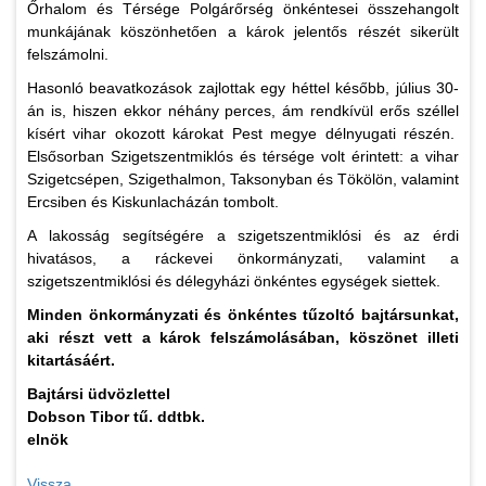
Őrhalom és Térsége Polgárőrség önkéntesei összehangolt
munkájának köszönhetően a károk jelentős részét sikerült
felszámolni.
Hasonló beavatkozások zajlottak egy héttel később, július 30-
án is, hiszen ekkor néhány perces, ám rendkívül erős széllel
kísért vihar okozott károkat Pest megye délnyugati részén.
Elsősorban Szigetszentmiklós és térsége volt érintett: a vihar
Szigetcsépen, Szigethalmon, Taksonyban és Tökölön, valamint
Ercsiben és Kiskunlacházán tombolt.
A lakosság segítségére a szigetszentmiklósi és az érdi
hivatásos, a ráckevei önkormányzati, valamint a
szigetszentmiklósi és délegyházi önkéntes egységek siettek.
Minden önkormányzati és önkéntes tűzoltó bajtársunkat,
aki részt vett a károk felszámolásában, köszönet illeti
kitartásáért.
Bajtársi üdvözlettel
Dobson Tibor tű. ddtbk.
​elnök
Vissza