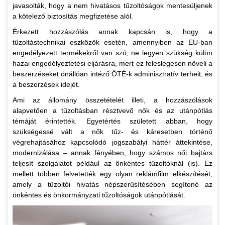
javasolták, hogy a nem hivatásos tűzoltóságok mentesüljenek
a kötelező biztosítás megfizetése alól.
Érkezett hozzászólás annak kapcsán is, hogy a
tűzoltástechnikai eszközök esetén, amennyiben az EU-ban
engedélyezett termékekről van szó, ne legyen szükség külön
hazai engedélyeztetési eljárásra, mert ez feleslegesen növeli a
beszerzéseket önállóan intéző ÖTÉ-k adminisztratív terheit, és
a beszerzések idejét.
Ami az állomány összetételét illeti, a hozzászólások
alapvetően a tűzoltásban résztvevő nők és az utánpótlás
témáját érintették. Egyetértés született abban, hogy
szükségessé vált a nők tűz- és káresetben történő
végrehajtásához kapcsolódó jogszabályi háttér áttekintése,
modernizálása – annak fényében, hogy számos női bajtárs
teljesít szolgálatot például az önkéntes tűzoltóknál (is). Ez
mellett többen felvetették egy olyan reklámfilm elkészítését,
amely a tűzoltói hivatás népszerűsítésében segítené az
önkéntes és önkormányzati tűzoltóságok utánpótlását.