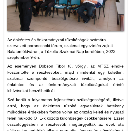
Az önkéntes és önkormányzati tűzoltóságok számára
szervezett parancsnoki fórum, szakmai egyeztetés zajlott
Balatonföldváron, a Tűzoltó Szakmai Nap kerétében, 2023.
szeptember 9-én.
Az eseményen Dobson Tibor tű. vőrgy., az MTSZ elnöke
köszöntötte a résztvevőket, majd mindenkit egy kötetlen,
szakmai szempontú beszélgetésre invitált, amelyen az
önkéntes és az önkormányzati tűzoltóságokat érintő
kihívásokat beszélhetik át.
Szó került a folyamatos fejlesztések szükségességéről, illetve
arról, hogy az önkéntes tűzoltó egyesületek hatékony
működése érdekében fontos volna az ország keleti és nyugati
felén működő ÖTÉ-k közötti különbségek csökkentésére. Ezzel
összefüggésben a résztvevők megtárgyalták az évek óta
változatlan mértékű állami normatív támogatás növelésének