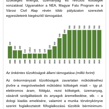
szükséges energia, üzemanyag és revíziós költségek
vonzatával. Ugyanakkor a NEA, Magyar Falu Program és a
Városi Civil Alap révén több pályázaton szereztek
egyesületeink kiegészítő támogatást.
Az önkéntes tűzoltóságok állami támogatása (millió forint)
Az önkormányzati tűzoltóságok zavartalan működéséhez
jövőre a megnövekedett működési költségek miatt – így pl.
elektromos áram, földgáz, rezsi költségek, üzemanyag,
vásárolt szolgáltatások és anyagok áremelkedése, stb. – a
dologi kiadás emelésére, valamint a munka törvénykönyve
szerint foglalkoztatott főfoglalkozású tűzoltók bérminimum-