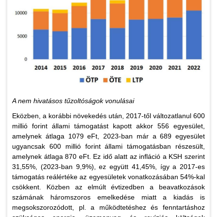
A nem hivatásos tűzoltóságok vonulásai
Eközben, a korábbi növekedés után, 2017-től változatlanul 600
millió forint állami támogatást kapott akkor 556 egyesület,
amelynek átlaga 1079 eFt, 2023-ban már a 689 egyesület
ugyancsak 600 millió forint állami támogatásban részesült,
amelynek átlaga 870 eFt. Ez idő alatt az infláció a KSH szerint
31,55%, (2023-ban 9,9%), ez együtt 41,45%, így a 2017-es
támogatás reálértéke az egyesületek vonatkozásában 54%-kal
csökkent. Közben az elmúlt évtizedben a beavatkozások
számának háromszoros emelkedése miatt a kiadás is
megsokszorozódott, pl. a működtetéshez és fenntartáshoz