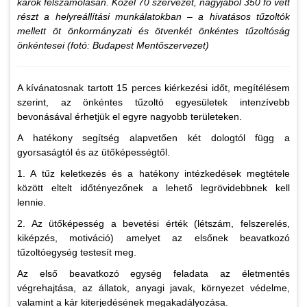
károk felszámolásán. Közel 70 szervezet, nagyjából 350 fő vett
részt a helyreállítási munkálatokban – a hivatásos tűzoltók
mellett öt önkormányzati és ötvenkét önkéntes tűzoltóság
önkéntesei (fotó: Budapest Mentőszervezet)
A kívánatosnak tartott 15 perces kiérkezési időt, megítélésem
szerint, az önkéntes tűzoltó egyesületek intenzívebb
bevonásával érhetjük el egyre nagyobb területeken.
A hatékony segítség alapvetően két dologtól függ a
gyorsaságtól és az ütőképességtől.
1. A tűz keletkezés és a hatékony intézkedések megtétele
között eltelt időtényezőnek a lehető legrövidebbnek kell
lennie.
2. Az ütőképesség a bevetési érték (létszám, felszerelés,
kiképzés, motiváció) amelyet az elsőnek beavatkozó
tűzoltóegység testesít meg.
Az első beavatkozó egység feladata az életmentés
végrehajtása, az állatok, anyagi javak, környezet védelme,
valamint a kár kiterjedésének megakadályozása.