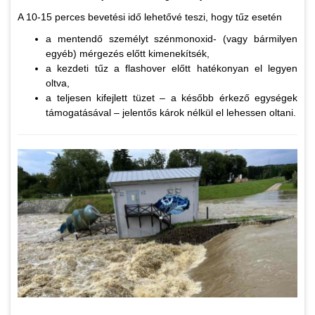
A 10-15 perces bevetési idő lehetővé teszi, hogy tűz esetén
a mentendő személyt szénmonoxid- (vagy bármilyen
egyéb) mérgezés előtt kimenekítsék,
a kezdeti tűz a flashover előtt hatékonyan el legyen
oltva,
a teljesen kifejlett tüzet – a később érkező egységek
támogatásával – jelentős károk nélkül el lehessen oltani.