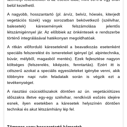
belül kezelhető.
A nagyobb, hosszantartó (pl. árvíz, belvíz, hóesés, kiterjedt
vegetációs tüzek) vagy sorozatban bekövetkező (szélvihar,
balesetek) káresemények felszámolása jelentős
létszámigénnyel jár. Az előbbiek az önkéntesek e rendszerbe
történő integrálásával hatékonyan megoldhatóak.
A ritkán előforduló káreseteknél a beavatkozás esetenként
speciális felszerelést és ismereteket igényel (pl. alpintechnika,
búvár, mélyből, magasból mentés). Ezek fejlesztése nagyon
költséges (felszerelés, kiképzés, fenntartás). Ezért itt is
célszerű azokat a speciális egyesületeket igénybe venni, akik
többnyire napi rutin feladataik során is végzik ezt a
tevékenységet.
A riasztási csúcsidőszakok döntően az ún. vegetációtüzes
időszakra illetve egy-egy szélvihar, rendkívüli esőzés idejére
esnek, ilyen esetekben a káresetek helyszínén döntően
technikai és akut létszámhiány lép fel.
Tömeges vagy hosszantartó káresetek