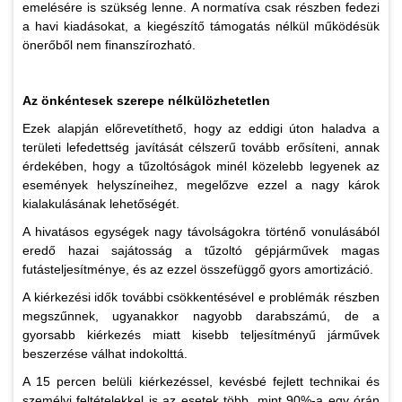
emelésére is szükség lenne. A normatíva csak részben fedezi
a havi kiadásokat, a kiegészítő támogatás nélkül működésük
önerőből nem finanszírozható.
Az önkéntesek szerepe nélkülözhetetlen
Ezek alapján előrevetíthető, hogy az eddigi úton haladva a
területi lefedettség javítását célszerű tovább erősíteni, annak
érdekében, hogy a tűzoltóságok minél közelebb legyenek az
események helyszíneihez, megelőzve ezzel a nagy károk
kialakulásának lehetőségét.
A hivatásos egységek nagy távolságokra történő vonulásából
eredő hazai sajátosság a tűzoltó gépjárművek magas
futásteljesítménye, és az ezzel összefüggő gyors amortizáció.
A kiérkezési idők további csökkentésével e problémák részben
megszűnnek, ugyanakkor nagyobb darabszámú, de a
gyorsabb kiérkezés miatt kisebb teljesítményű járművek
beszerzése válhat indokolttá.
A 15 percen belüli kiérkezéssel, kevésbé fejlett technikai és
személyi feltételekkel is az esetek több, mint 90%-a egy órán