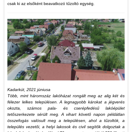
csak ki az elsőként beavatkozó tűzoltó egység.
Kadarkút, 2021 júniusa
Több, mint háromszáz lakóházat rongált meg az alig két és
félezer lelkes településen. A legnagyobb károkat a jégverés
okozta, számos pala- és cserépfedésű lakóépület
tetőszerkezete sérült meg. A vihart követő napon példátlan
összefogás valósult meg a településen, ahol a tűzoltók, a
település vezetői, a helyi lakosok és civil segítők dolgoztak a