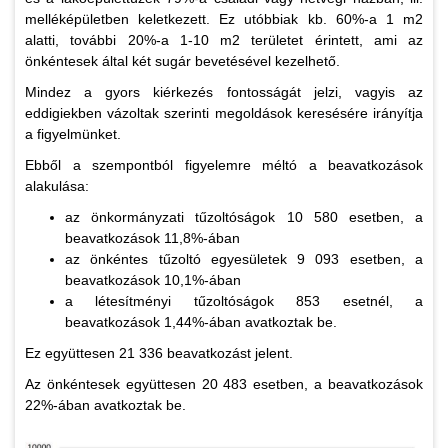
melléképületben keletkezett. Ez utóbbiak kb. 60%-a 1 m2
alatti, további 20%-a 1-10 m2 területet érintett, ami az
önkéntesek által két sugár bevetésével kezelhető.
Mindez a gyors kiérkezés fontosságát jelzi, vagyis az
eddigiekben vázoltak szerinti megoldások keresésére irányítja
a figyelmünket.
Ebből a szempontból figyelemre méltó a beavatkozások
alakulása:
az önkormányzati tűzoltóságok 10 580 esetben, a
beavatkozások 11,8%-ában
az önkéntes tűzoltó egyesületek 9 093 esetben, a
beavatkozások 10,1%-ában
a létesítményi tűzoltóságok 853 esetnél, a
beavatkozások 1,44%-ában avatkoztak be.
Ez együttesen 21 336 beavatkozást jelent.
Az önkéntesek együttesen 20 483 esetben, a beavatkozások
22%-ában avatkoztak be.