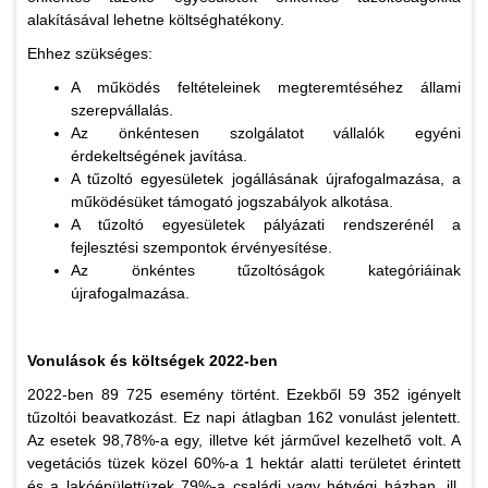
alakításával lehetne költséghatékony.
Ehhez szükséges:
A működés feltételeinek megteremtéséhez állami
szerepvállalás.
Az önkéntesen szolgálatot vállalók egyéni
érdekeltségének javítása.
A tűzoltó egyesületek jogállásának újrafogalmazása, a
működésüket támogató jogszabályok alkotása.
A tűzoltó egyesületek pályázati rendszerénél a
fejlesztési szempontok érvényesítése.
Az önkéntes tűzoltóságok kategóriáinak
újrafogalmazása.
Vonulások és költségek 2022-ben
2022-ben 89 725 esemény történt. Ezekből 59 352 igényelt
tűzoltói beavatkozást. Ez napi átlagban 162 vonulást jelentett.
Az esetek 98,78%-a egy, illetve két járművel kezelhető volt. A
vegetációs tüzek közel 60%-a 1 hektár alatti területet érintett
és a lakóépülettüzek 79%-a családi vagy hétvégi házban, ill.