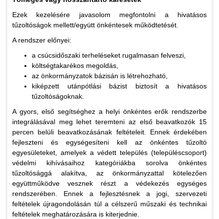
Ezek kezelésére javasolom megfontolni a hivatásos
tűzoltóságok mellett/együtt önkéntesek működtetését.
A rendszer előnyei:
a csúcsidőszaki terheléseket rugalmasan felveszi,
költségtakarékos megoldás,
az önkormányzatok bázisán is létrehozható,
kiképzett utánpótlási bázist biztosít a hivatásos
tűzoltóságoknak.
A gyors, első segítséghez a helyi önkéntes erők rendszerbe
integrálásával meg lehet teremteni az első beavatkozók 15
percen belüli beavatkozásának feltételeit. Ennek érdekében
fejleszteni és egységesíteni kell az önkéntes tűzoltó
egyesületeket, amelyek a védett település (településcsoport)
védelmi kihívásaihoz kategóriákba sorolva önkéntes
tűzoltósággá alakítva, az önkormányzattal kötelezően
együttműködve vesznek részt a védekezés egységes
rendszerében. Ennek a fejlesztésnek a jogi, szervezeti
feltételek újragondolásán túl a célszerű műszaki és technikai
feltételek meghatározására is kiterjednie.