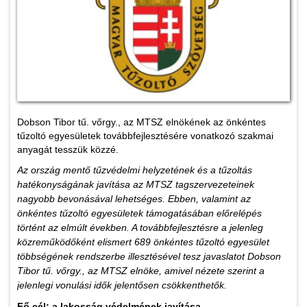
Dobson Tibor tű. vőrgy., az MTSZ elnökének az önkéntes
tűzoltó egyesületek továbbfejlesztésére vonatkozó szakmai
anyagát tesszük közzé.
Az ország mentő tűzvédelmi helyzetének és a tűzoltás
hatékonyságának javítása az MTSZ tagszervezeteinek
nagyobb bevonásával lehetséges. Ebben, valamint az
önkéntes tűzoltó egyesületek támogatásában előrelépés
történt az elmúlt években. A továbbfejlesztésre a jelenleg
közreműködőként elismert 689 önkéntes tűzoltó egyesület
többségének rendszerbe illesztésével tesz javaslatot Dobson
Tibor tű. vőrgy., az MTSZ elnöke, amivel nézete szerint a
jelenlegi vonulási idők jelentősen csökkenthetők.
Fő cél: a lakosság védelmének javítása