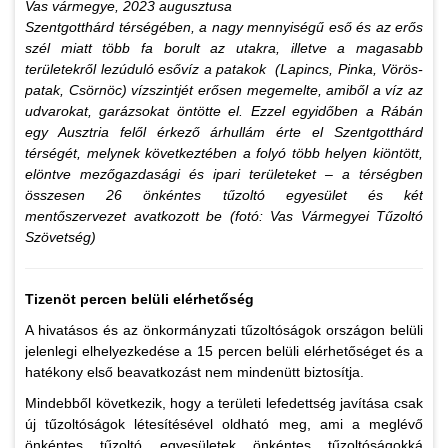
Vas vármegye, 2023 augusztusa
Szentgotthárd térségében, a nagy mennyiségű eső és az erős
szél miatt több fa borult az utakra, illetve a magasabb
területekről lezúduló esővíz a patakok (Lapincs, Pinka, Vörös-
patak, Csörnöc) vízszintjét erősen megemelte, amiből a víz az
udvarokat, garázsokat öntötte el. Ezzel egyidőben a Rábán
egy Ausztria felől érkező árhullám érte el Szentgotthárd
térségét, melynek következtében a folyó több helyen kiöntött,
elöntve mezőgazdasági és ipari területeket – a térségben
összesen 26 önkéntes tűzoltó egyesület és két
mentőszervezet avatkozott be (fotó: Vas Vármegyei Tűzoltó
Szövetség)
Tizenöt percen belüli elérhetőség
A hivatásos és az önkormányzati tűzoltóságok országon belüli
jelenlegi elhelyezkedése a 15 percen belüli elérhetőséget és a
hatékony első beavatkozást nem mindenütt biztosítja.
Mindebből következik, hogy a területi lefedettség javítása csak
új tűzoltóságok létesítésével oldható meg, ami a meglévő
önkéntes tűzoltó egyesületek önkéntes tűzoltóságokká