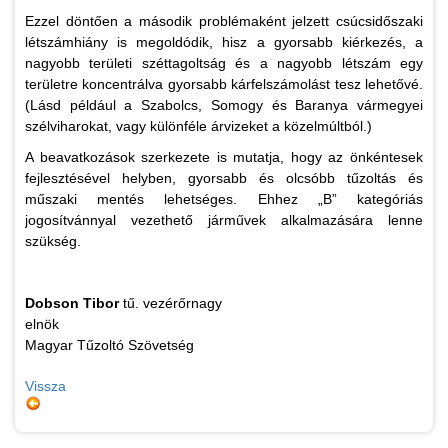
Ezzel döntően a második problémaként jelzett csúcsidőszaki
létszámhiány is megoldódik, hisz a gyorsabb kiérkezés, a
nagyobb területi széttagoltság és a nagyobb létszám egy
területre koncentrálva gyorsabb kárfelszámolást tesz lehetővé.
(Lásd például a Szabolcs, Somogy és Baranya vármegyei
szélviharokat, vagy különféle árvizeket a közelmúltból.)
A beavatkozások szerkezete is mutatja, hogy az önkéntesek
fejlesztésével helyben, gyorsabb és olcsóbb tűzoltás és
műszaki mentés lehetséges. Ehhez „B” kategóriás
jogosítvánnyal vezethető járművek alkalmazására lenne
szükség.
Dobson Tibor
tű. vezérőrnagy
elnök
Magyar Tűzoltó Szövetség
Vissza