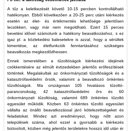
A tűz a keletkezését követő 10-15 percben kontrollálható
hatékonyan. Ebből következően a 20-25 perc utáni kiérkezés
esetén az élet- és értékmentés lehetősége jelentősen
lecsökken, vagy már nem megoldható. Ezért 15 perces
bevetési idővel számolunk a hatékony beavatkozáshoz, s ez
igaz pl. a közlekedési balesetekre is azzal, hogy a sérültek
kimentése, az életfunkciók fenntartásához szükséges
beavatkozás megkezdődhessen.
Ennek ismeretében a tűzoltóságok kiérkezési idejének
csökkentésére az elmúlt évtizedekben jelentős erőfeszítések
történtek. Megalakultak az önkormányzati tűzoltóságok és a
katasztrófavédelmi őrsök, valamint a beavatkozó önkéntes
tűzoltóságok. Ma országosan 105 hivatásos tűzoltó-
parancsnokság, 42 katasztrófavédelmi őrs és 60
önkormányzati tűzoltóság, valamint 689 önkéntes tűzoltó
egyesület működik. Közben 63 önkéntes tűzoltó egyesület
vállalta az önálló beavatkozással járó kötelezettségeket és
feladatokat. Mindez azt eredményezi, hogy nőtt azon
települések száma, ahol ezzel a gyorsabb a kiérkezés
biztosított, közben még jelentős területekre hosszú idő után ér