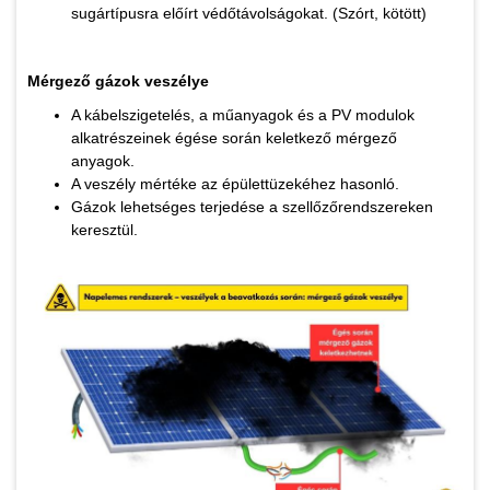
sugártípusra előírt védőtávolságokat. (Szórt, kötött)
Mérgező gázok veszélye
A kábelszigetelés, a műanyagok és a PV modulok
alkatrészeinek égése során keletkező mérgező
anyagok.
A veszély mértéke az épülettüzekéhez hasonló.
Gázok lehetséges terjedése a szellőzőrendszereken
keresztül.