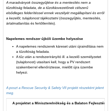
A maradványok összegyűjtése és a mentesítés nem a
tűzoltóság feladata, de a tűzoltásvezetőnek célszerű
elsődleges felderítéssel ennek veszélyét megállapítani és erről
a kezelőt, tulajdonost tájékoztatni
(összegyűjtés, mentesítés,
ártalmatlanítás és fertőtlenítés).
Napelemes rendszer újbóli üzembe helyezése
A napelemes rendszerek káreset utáni újraindítása nem
a tűzoltóság feladata.
A tűz után a rendszerirányító ill. a kezelő személyzetet
(tulajdonost) utasítani kell, hogy a PV rendszert
szakemberrel ellenőriztesse, mielőtt újra üzembe
helyezi.
A poszt a Rescue Security & Safety VII projekt részeként jelent
meg.
A projektet a Miniszterelnökség
és a Balaton Fejlesztési 