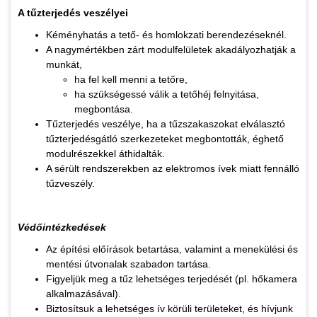
A tűzterjedés veszélyei
Kéményhatás a tető- és homlokzati berendezéseknél.
A nagymértékben zárt modulfelületek akadályozhatják a
munkát,
ha fel kell menni a tetőre,
ha szükségessé válik a tetőhéj felnyitása,
megbontása.
Tűzterjedés veszélye, ha a tűzszakaszokat elválasztó
tűzterjedésgátló szerkezeteket megbontották, éghető
modulrészekkel áthidalták.
A sérült rendszerekben az elektromos ívek miatt fennálló
tűzveszély.
Védőintézkedések
Az építési előírások betartása, valamint a menekülési és
mentési útvonalak szabadon tartása.
Figyeljük meg a tűz lehetséges terjedését (pl. hőkamera
alkalmazásával).
Biztosítsuk a lehetséges ív körüli területeket, és hívjunk