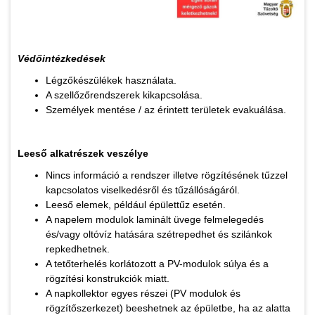
Védőintézkedések
Légzőkészülékek használata.
A szellőzőrendszerek kikapcsolása.
Személyek mentése / az érintett területek evakuálása.
Leeső alkatrészek veszélye
Nincs információ a rendszer illetve rögzítésének tűzzel
kapcsolatos viselkedésről és tűzállóságáról.
Leeső elemek, például épülettűz esetén.
A napelem modulok laminált üvege felmelegedés
és/vagy oltóvíz hatására szétrepedhet és szilánkok
repkedhetnek.
A tetőterhelés korlátozott a PV-modulok súlya és a
rögzítési konstrukciók miatt.
A napkollektor egyes részei (PV modulok és
rögzítőszerkezet) beeshetnek az épületbe, ha az alatta