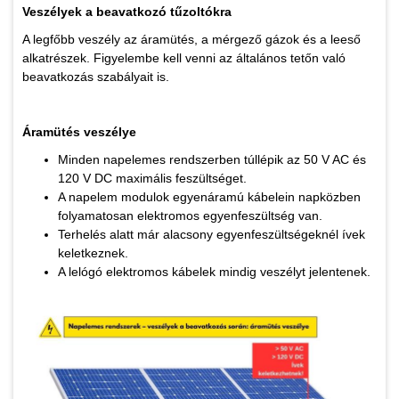
Veszélyek a beavatkozó
tűzoltókra
A legfőbb veszély az áramütés, a mérgező gázok és a leeső
alkatrészek. Figyelembe kell venni az általános tetőn való
beavatkozás szabályait is.
Áramütés veszélye
Minden napelemes rendszerben túllépik az 50 V AC és
120 V DC maximális feszültséget.
A napelem modulok egyenáramú kábelein napközben
folyamatosan elektromos egyenfeszültség van.
Terhelés alatt már alacsony egyenfeszültségeknél ívek
keletkeznek.
A lelógó elektromos kábelek mindig veszélyt jelentenek.