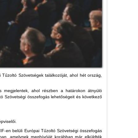
Tűzoltó Szövetségek találkozóját, ahol hét ország,
 is megjelentek, ahol részben a határokon átnyúló
tó Szövetségi összefogás lehetőségeit és következő
pviselői.
TIF-en belüli Európai Tűzoltó Szövetségi összefogás
rizsban, amelynek meghívóját korábban már elküldték