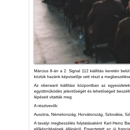
Március 8-án a 2. Signal 112 kiállítás keretén be
köztük hazánk képviselője vett részt a megbeszélés
Az oberwarti kiállítási központban az egyesülete
együttműködés jelentőségét és lehetőségeit beszél
lépéseit vitatták meg.
A résztvevők:
Ausztria, Németország, Horvátország, Szlovákia, S
A tavalyi megbeszélés folytatásaként Karl-Heinz Ba
előkészítésének állásáról. Egyeztetett az új franc