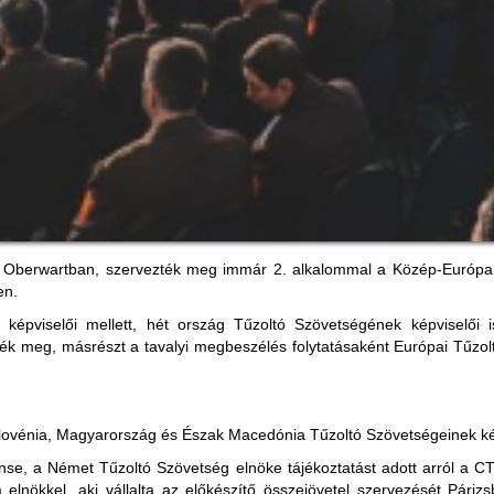
lül Oberwartban, szervezték meg immár 2. alkalommal a Közép-Európai 
en.
k képviselői mellett, hét ország Tűzoltó Szövetségének képviselői
ték meg, másrészt a tavalyi megbeszélés folytatásaként Európai Tűzol
zlovénia, Magyarország és Észak Macedónia Tűzoltó Szövetségeinek ké
nse, a Német Tűzoltó Szövetség elnöke tájékoztatást adott arról a C
ia elnökkel, aki vállalta az előkészítő összejövetel szervezését Pá