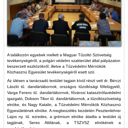
A találkozón egyebek mellett a Magyar Tűzoltó Szövetség
tevékenységéről, a polgári védelmi szakterület által pályázaton
beszerzett eszközökről, illetve a Tűzvédelmi Mérnökök
Közhasznú Egyesület tevékenységéről esett szó.
Az ülésen a tanácsadó testület tagjain kívül részt vett dr. Bérczi
László tű. dandártábornok, országos tűzoltósági főfelügyelő,
Varga Ferenc tű. dandártábornok, fővárosi katasztrófavédelmi
igazgató, Dobson Tibor tű. dandártábornok, a tűzoltószövetség
elnöke, és Nagy Katalin, a Tűzvédelmi Mérnökök Közhasznú
Egyesületének elnöke. A megbeszélés kezdetén Pesztenlehrer
Lajos ny. tű. ezredes, a grémium elnöke átadta a testület új
tagjának, Seres Attilának, a TSZVSZ elnökének a