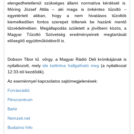
elengedhetetlenül szükséges állami normatíva kérdését is.
Móring József Attila – aki maga is önkéntes tűzoltó –
egyetértett abban, hogy a nem hivatásos tűzoltók
kiemelkedően fontos szerepet töltenek be hazánk mentő
tűzvédelmében. Megállapodás született a jövőbeni közös, a
Magyar Tűzoltó Szövetség eredményeinek megtartását
elősegítő együttműködésről is.
Dobson Tibor tű. vőrgy. a Magyar Rádió Déli krónikájának is
nyilatkozott, mely
ide kattintva hallgatható meg
(a nyilatkozat
12:33-tól kezdődik).
Az eseménnyel kapcsolatos sajtómegjelenések:
Forrásrádió
Pénzcentrum
Bahir
Nemzeti.net
Budaörsi Info