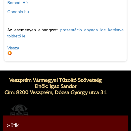
Borsodi Hír
Gondola.hu
Az eseményen elhangzott
prezentáció anyaga ide kattintva
tölthető le
.
Vissza
Veszprém Vármegyei Tűzoltó Szövetség
Elnök: Igaz Sándor
Cím: 8200 Veszprém, Dózsa György utca 31.
Sütik