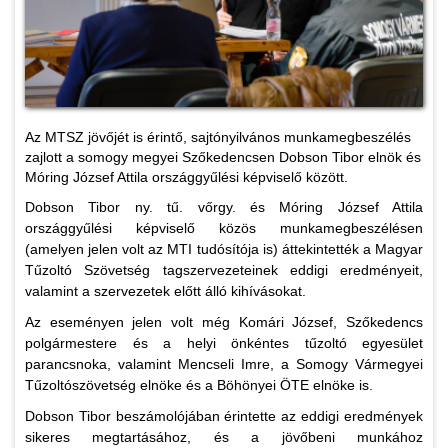
Az MTSZ jövőjét is érintő, sajtónyilvános munkamegbeszélés
zajlott a somogy megyei Szőkedencsen Dobson Tibor elnök és
Móring József Attila országgyűlési képviselő között.
Dobson Tibor ny. tű. vőrgy. és Móring József Attila
országgyűlési képviselő közös munkamegbeszélésen
(amelyen jelen volt az MTI tudósítója is) áttekintették a Magyar
Tűzoltó Szövetség tagszervezeteinek eddigi eredményeit,
valamint a szervezetek előtt álló kihívásokat.
Az eseményen jelen volt még Komári József, Szőkedencs
polgármestere és a helyi önkéntes tűzoltó egyesület
parancsnoka, valamint Mencseli Imre, a Somogy Vármegyei
Tűzoltószövetség elnöke és a Böhönyei ÖTE elnöke is.
Dobson Tibor beszámolójában érintette az eddigi eredmények
sikeres megtartásához, és a jövőbeni munkához