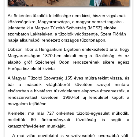
Az önkéntes tűzoltók felelőssége nem kicsi, hiszen vigyáznak
közösségeikre, Magyarországra, a magyar nemzet tagjaira -
jelentette ki a Magyar Tűzoltó Szövetség (MTSZ) elnöke
szombaton Lakiteleken, a tűzoltók védőszentje, Szent Flórián
napja alkalmából rendezett országos tűzoltónapon.
Dobson Tibor a Hungarikum Ligetben emlékeztetett arra, hogy
Magyarországon 1870-ben alakult meg a tűzoltóság, és az
alapító gróf Széchenyi Ödön rendszerének sikere egész
Európa tiszteletét kivívta.
A Magyar Tűzoltó Szövetség 155 éves múltra tekint vissza, és
bár a második világháborút követően szovjet mintára
elsősorban a hivatásos tűzvédelemre alapozva átszervezték, a
rendszerváltást követően, 1990-től új lendületet kapott a
mozgalom fejlődése.
Kiemelte: ma már 727 önkéntes tűzoltó-egyesület működik,
mellettük 60 önkormányzati tűzoltóság is segíti a
katasztrófavédelem munkáját.
– A mai világ egyébként is veszélyesebbé, gyorsabbá vált,