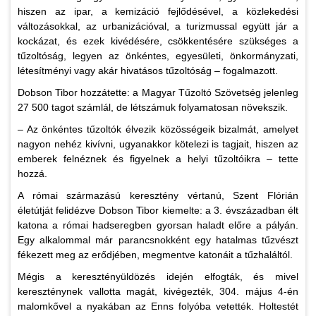
hiszen az ipar, a kemizáció fejlődésével, a közlekedési
változásokkal, az urbanizációval, a turizmussal együtt jár a
kockázat, és ezek kivédésére, csökkentésére szükséges a
tűzoltóság, legyen az önkéntes, egyesületi, önkormányzati,
létesítményi vagy akár hivatásos tűzoltóság – fogalmazott.
Dobson Tibor hozzátette: a Magyar Tűzoltó Szövetség jelenleg
27 500 tagot számlál, de létszámuk folyamatosan növekszik.
– Az önkéntes tűzoltók élvezik közösségeik bizalmát, amelyet
nagyon nehéz kivívni, ugyanakkor kötelezi is tagjait, hiszen az
emberek felnéznek és figyelnek a helyi tűzoltóikra – tette
hozzá.
A római származású keresztény vértanú, Szent Flórián
életútját felidézve Dobson Tibor kiemelte: a 3. évszázadban élt
katona a római hadseregben gyorsan haladt előre a pályán.
Egy alkalommal már parancsnokként egy hatalmas tűzvészt
fékezett meg az erődjében, megmentve katonáit a tűzhaláltól.
Mégis a keresztényüldözés idején elfogták, és mivel
kereszténynek vallotta magát, kivégezték, 304. május 4-én
malomkővel a nyakában az Enns folyóba vetették. Holtestét