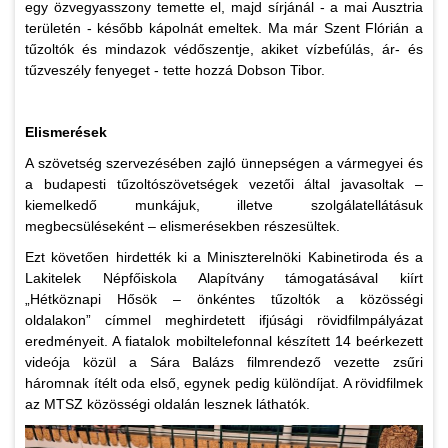
egy özvegyasszony temette el, majd sírjánál - a mai Ausztria
területén - később kápolnát emeltek. Ma már Szent Flórián a
tűzoltók és mindazok védőszentje, akiket vízbefúlás, ár- és
tűzveszély fenyeget - tette hozzá Dobson Tibor.
Elismerések
A szövetség szervezésében zajló ünnepségen a vármegyei és
a budapesti tűzoltószövetségek vezetői által javasoltak –
kiemelkedő munkájuk, illetve szolgálatellátásuk
megbecsüléseként – elismerésekben részesültek.
Ezt követően hirdették ki a Miniszterelnöki Kabinetiroda és a
Lakitelek Népfőiskola Alapítvány támogatásával kiírt
„Hétköznapi Hősök – önkéntes tűzoltók a közösségi
oldalakon” címmel meghirdetett ifjúsági rövidfilmpályázat
eredményeit. A fiatalok mobiltelefonnal készített 14 beérkezett
videója közül a Sára Balázs filmrendező vezette zsűri
háromnak ítélt oda első, egynek pedig különdíjat. A rövidfilmek
az MTSZ közösségi oldalán lesznek láthatók.