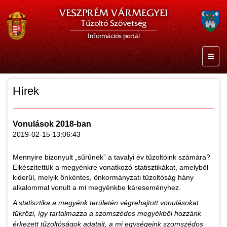
VESZPRÉM VÁRMEGYEI
Tűzoltó Szövetség
Információs portál
Hírek
Vonulások 2018-ban
2019-02-15 13:06:43
Mennyire bizonyult „sűrűnek” a tavalyi év tűzoltóink számára?
Elkészítettük a megyénkre vonatkozó statisztikákat, amelyből
kiderül, melyik önkéntes, önkormányzati tűzoltóság hány
alkalommal vonult a mi megyénkbe káreseményhez.
A statisztika a megyénk területén végrehajtott vonulásokat
tükrözi, így tartalmazza a szomszédos megyékből hozzánk
érkezett tűzoltóságok adatait, a mi egységeink szomszédos