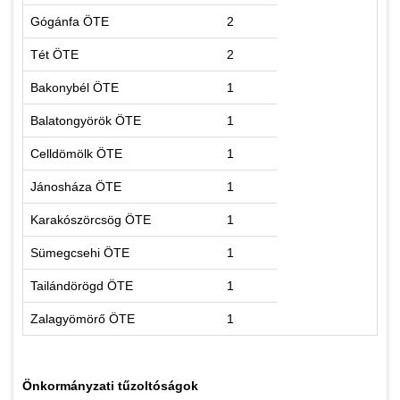
Gógánfa ÖTE
2
Tét ÖTE
2
Bakonybél ÖTE
1
Balatongyörök ÖTE
1
Celldömölk ÖTE
1
Jánosháza ÖTE
1
Karakószörcsög ÖTE
1
Sümegcsehi ÖTE
1
Tailándörögd ÖTE
1
Zalagyömörő ÖTE
1
Önkormányzati tűzoltóságok