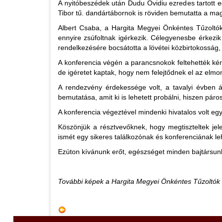
A nyitóbeszédek után Dudu Ovidiu ezredes tartott 
Tibor tű. dandártábornok is röviden bemutatta a mag
Albert Csaba, a Hargita Megyei Önkéntes Tűzoltók 
ennyire zsúfoltnak igérkezik. Célegyenesbe érkezi
rendelkezésére bocsátotta a lövétei közbirtokosság, 
A konferencia végén a parancsnokok feltehették kér
de igéretet kaptak, hogy nem felejtődnek el az elm
A rendezvény érdekessége volt, a tavalyi évben 
bemutatása, amit ki is lehetett probálni, hiszen páro
A konferencia végeztével mindenki hivatalos volt egy 
Köszönjük a résztvevőknek, hogy megtiszteltek jel
ismét egy sikeres találkozónak és konferenciának le
Ezúton kívánunk erőt, egészséget minden bajtársun
További képek a Hargita Megyei Önkéntes Tűzoltó