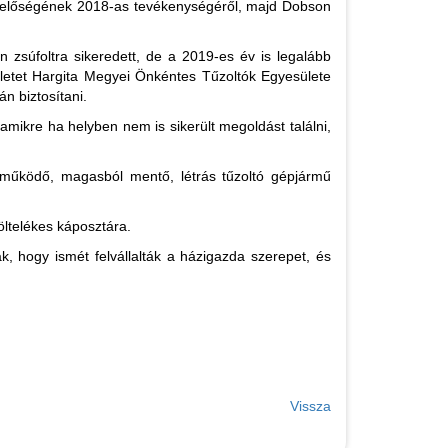
ügyelőségének 2018-as tevékenységéről, majd Dobson
 zsúfoltra sikeredett, de a 2019-es év is legalább
ületet Hargita Megyei Önkéntes Tűzoltók Egyesülete
n biztosítani.
mikre ha helyben nem is sikerült megoldást találni,
 működő, magasból mentő, létrás tűzoltó gépjármű
töltelékes káposztára.
, hogy ismét felvállalták a házigazda szerepet, és
Vissza