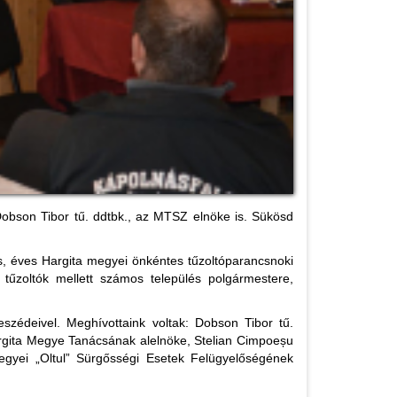
 Dobson Tibor tű. ddtbk., az MTSZ elnöke is. Sükösd
, éves Hargita megyei önkéntes tűzoltóparancsnoki
A tűzoltók mellett számos település polgármestere,
zédeivel. Meghívottaink voltak: Dobson Tibor tű.
rgita Megye Tanácsának alelnöke, Stelian Cimpoeșu
egyei „Oltul” Sürgősségi Esetek Felügyelőségének