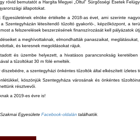
egy rövid bemutatót a Hargita Megyei „Oltul” Sürgősségi Esetek Fel
yarországi állapotokat.
Egyesületének elnöke értékelte a 2018-as évet, ami szerinte nagyon
k a Szentegyházán létesítendő tűzoltó gyakorló-, képzőközpont, a ter
most a felszerelések beszerzésének finanszírozását kell pályázatok útjá
déseiket a meghívottaknak, elmondhatták panaszaikat, meglátásukat, a
ondottak, és keresnek megoldásokat rájuk.
átadott és üzembe helyezett, a hivatásos parancsnokság keretében
sával a tűzoltókat 30 m fölé emelték.
díszebédre, a szentegyházi önkéntes tűzoltók által elkészített ízletes 
enlétükkel, köszönjük Szentegyháza városának és önkéntes tűzoltóinak
hettünk résztvevői.
knak a 2019-es évre is!
k Szakmai Egyesülete
Facebook-oldalán
találhatók.