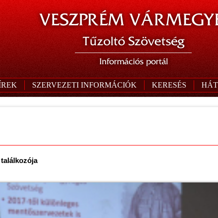
VESZPRÉM VÁRMEGYE
Tűzoltó Szövetség
Információs portál
ÍREK
SZERVEZETI INFORMÁCIÓK
KERESÉS
HÁT
találkozója