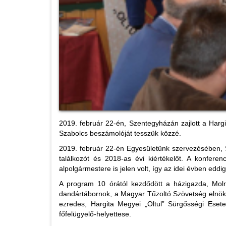
2019. február 22-én, Szentegyházán zajlott a Hargi
Szabolcs beszámolóját tesszük közzé.
2019. február 22-én Egyesületünk szervezésében, 
találkozót és 2018-as évi kiértékelőt. A konferen
alpolgármestere is jelen volt, így az idei évben eddi
A program 10 órától kezdődött a házigazda, Moln
dandártábornok, a Magyar Tűzoltó Szövetség elnök
ezredes, Hargita Megyei „Oltul” Sürgősségi Eset
főfelügyelő-helyettese.