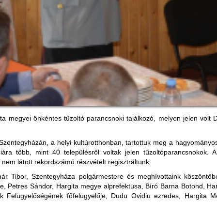
ta megyei önkéntes tűzoltó parancsnoki találkozó, melyen jelen volt
Szentegyházán, a helyi kultúrotthonban, tartottuk meg a hagyományos
ciára több, mint 40 településről voltak jelen tűzoltóparancsnokok. 
g nem látott rekordszámú részvételt regisztráltunk.
ár Tibor, Szentegyháza polgármestere és meghívottaink köszöntőbes
e, Petres Sándor, Hargita megye alprefektusa, Bíró Barna Botond, Ha
ek Felügyelőségének főfelügyelője, Dudu Ovidiu ezredes, Hargita M