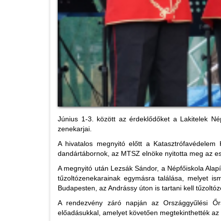
Június 1-3. között az érdeklődőket a Lakitelek N
zenekarjai.
A hivatalos megnyitó előtt a Katasztrófavédelem
dandártábornok, az MTSZ elnöke nyitotta meg az es
A megnyitó után Lezsák Sándor, a Népfőiskola Alapí
tűzoltózenekarainak egymásra találása, melyet is
Budapesten, az Andrássy úton is tartani kell tűzoltó
A rendezvény záró napján az Országgyűlési Őrs
előadásukkal, amelyet követően megtekinthették az