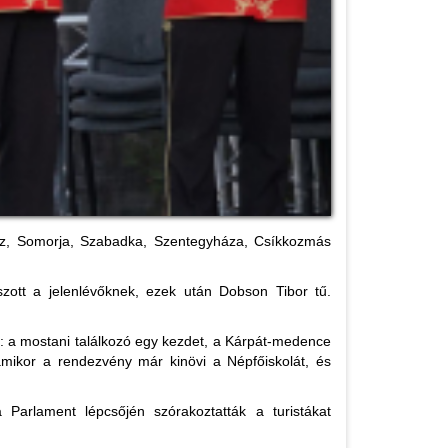
omáz, Somorja, Szabadka, Szentegyháza, Csíkkozmás
zott a jelenlévőknek, ezek után Dobson Tibor tű.
a: a mostani találkozó egy kezdet, a Kárpát-medence
amikor a rendezvény már kinövi a Népfőiskolát, és
arlament lépcsőjén szórakoztatták a turistákat