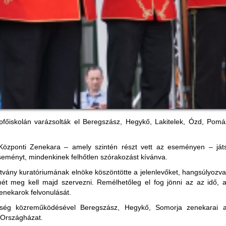
épfőiskolán varázsolták el Beregszász, Hegykő, Lakitelek, Ózd, P
 Központi Zenekara – amely szintén részt vett az eseményen – játs
eményt, mindenkinek felhőtlen szórakozást kívánva.
tvány kuratóriumának elnöke köszöntötte a jelenlevőket, hangsúlyozv
mét meg kell majd szervezni. Remélhetőleg el fog jönni az az idő, 
zenekarok felvonulását.
ég közreműködésével Beregszász, Hegykő, Somorja zenekarai a P
 Országházat.