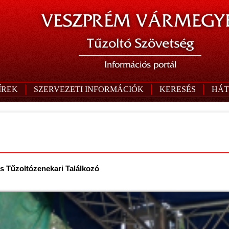
VESZPRÉM VÁRMEGYE
Tűzoltó Szövetség
Információs portál
ÍREK
SZERVEZETI INFORMÁCIÓK
KERESÉS
HÁT
es Tűzoltózenekari Találkozó