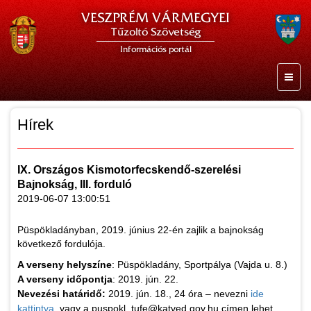
VESZPRÉM VÁRMEGYEI
Tűzoltó Szövetség
Információs portál
Hírek
IX. Országos Kismotorfecskendő-szerelési
Bajnokság, III. forduló
2019-06-07 13:00:51
Püspökladányban, 2019. június 22-én zajlik a bajnokság
következő fordulója.
A verseny helyszíne
: Püspökladány, Sportpálya (Vajda u. 8.)
A verseny időpontja
: 2019. jún. 22.
Nevezési határidő:
2019. jún. 18., 24 óra – nevezni
ide
kattintva
, vagy a puspokl_tufe@katved.gov.hu címen lehet