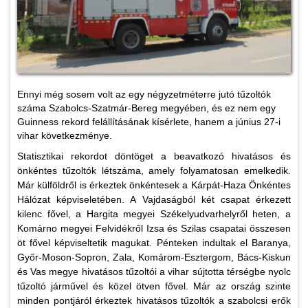
Ennyi még sosem volt az egy négyzetméterre jutó tűzoltók
száma Szabolcs-Szatmár-Bereg megyében, és ez nem egy
Guinness rekord felállításának kísérlete, hanem a június 27-i
vihar következménye.
Statisztikai rekordot döntöget a beavatkozó hivatásos és
önkéntes tűzoltók létszáma, amely folyamatosan emelkedik.
Már külföldről is érkeztek önkéntesek a Kárpát-Haza Önkéntes
Hálózat képviseletében. A Vajdaságból két csapat érkezett
kilenc fővel, a Hargita megyei Székelyudvarhelyről heten, a
Komárno megyei Felvidékről Izsa és Szilas csapatai összesen
öt fővel képviseltetik magukat. Pénteken indultak el Baranya,
Győr-Moson-Sopron, Zala, Komárom-Esztergom, Bács-Kiskun
és Vas megye hivatásos tűzoltói a vihar sújtotta térségbe nyolc
tűzoltó járművel és közel ötven fővel. Már az ország szinte
minden pontjáról érkeztek hivatásos tűzoltók a szabolcsi erők