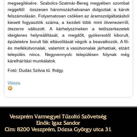
megsegítésére. Szabolcs-Szatmár-Bereg megyében szombat
reggeltől összesen háromszázhatvanan dolgoztak a károk
felszámolásán. Folyamatosan csökken az áramszolgáltatásból
kiesett fogyasztók száma, a kezdeti több mint ötvenezerről,
ötezerre változott. A kárhelyszíneken a tetőszerkezetek
ideiglenes helyreállítását, a megdőlt, gyökerestől kiborult,
épületekre borult fák eltávolítását végzik a beavatkozók. A fő-
és mellékútvonalak, valamint a vasútvonalak járhatóak, elzárt
település nincs. Negyvennyolc településen folynak még
kárelhárítási munkálatok.
Fotó: Dudás Szilvia tű. fhdgy.
Vissza
Veszprém Vármegyei Tűzoltó Szövetség
Elnök: Igaz Sándor
Cím: 8200 Veszprém, Dózsa György utca 31.