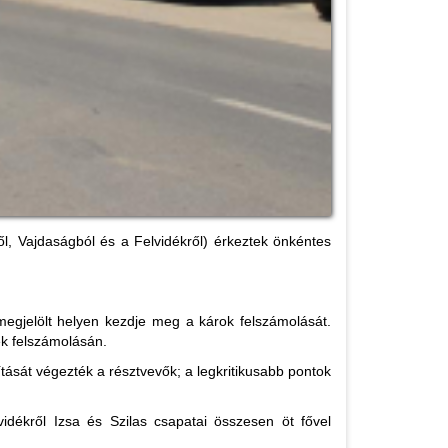
ől, Vajdaságból és a Felvidékről) érkeztek önkéntes
megjelölt helyen kezdje meg a károk felszámolását.
ek felszámolásán.
lítását végezték a résztvevők; a legkritikusabb pontok
idékről Izsa és Szilas csapatai összesen öt fővel