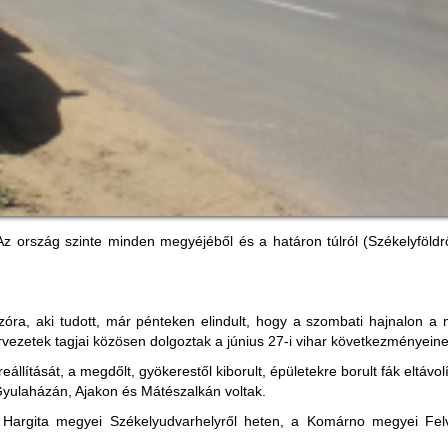
Az ország szinte minden megyéjéből és a határon túlról (Székelyföldr
zóra, aki tudott, már pénteken elindult, hogy a szombati hajnalon a 
vezetek tagjai közösen dolgoztak a június 27-i vihar következményein
állítását, a megdőlt, gyökerestől kiborult, épületekre borult fák eltávo
yulaházán, Ajakon és Mátészalkán voltak.
a Hargita megyei Székelyudvarhelyről heten, a Komárno megyei Felv