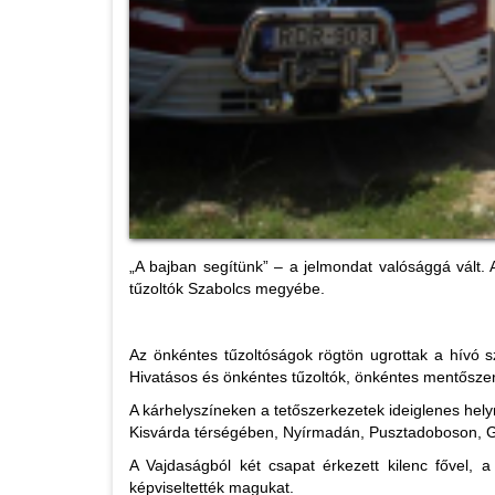
„A bajban segítünk” – a jelmondat valósággá vált. 
tűzoltók Szabolcs megyébe.
Az önkéntes tűzoltóságok rögtön ugrottak a hívó s
Hivatásos és önkéntes tűzoltók, önkéntes mentőszer
A kárhelyszíneken a tetőszerkezetek ideiglenes helyre
Kisvárda térségében, Nyírmadán, Pusztadoboson, G
A Vajdaságból két csapat érkezett kilenc fővel, 
képviseltették magukat.