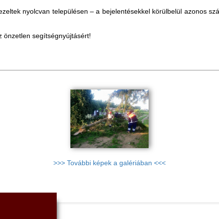
kezeltek nyolcvan településen – a bejelentésekkel körülbelül azonos s
az önzetlen segítségnyújtásért!
>>> További képek a galériában <<<