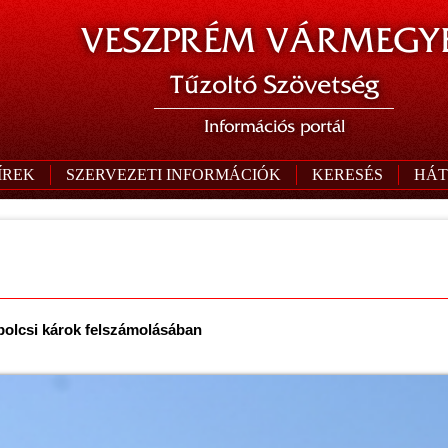
VESZPRÉM VÁRMEGYE
Tűzoltó Szövetség
Információs portál
ÍREK
SZERVEZETI INFORMÁCIÓK
KERESÉS
HÁT
abolcsi károk felszámolásában