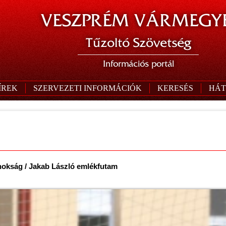
VESZPRÉM VÁRMEGYE
Tűzoltó Szövetség
Információs portál
ÍREK
SZERVEZETI INFORMÁCIÓK
KERESÉS
HÁT
nokság / Jakab László emlékfutam