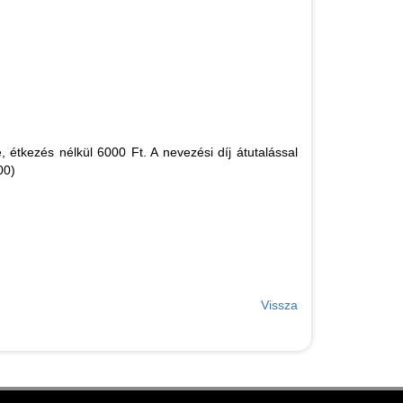
 étkezés nélkül 6000 Ft. A nevezési díj átutalással
00)
Vissza