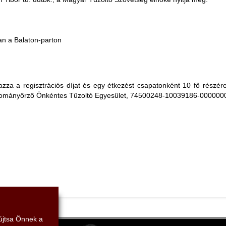
an a Balaton-parton
zza a regisztrációs díjat és egy étkezést csapatonként 10 fő részére,
gyományőrző Önkéntes Tűzoltó Egyesület, 74500248-10039186-000000
yújtsa Önnek a