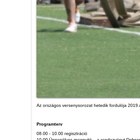
Az országos versenysorozat hetedik fordulója 2019.
Programterv
08.00 - 10.00 regisztráció
10.00 Ünnepélyes megnyitó – a rendezvényt Dobson 