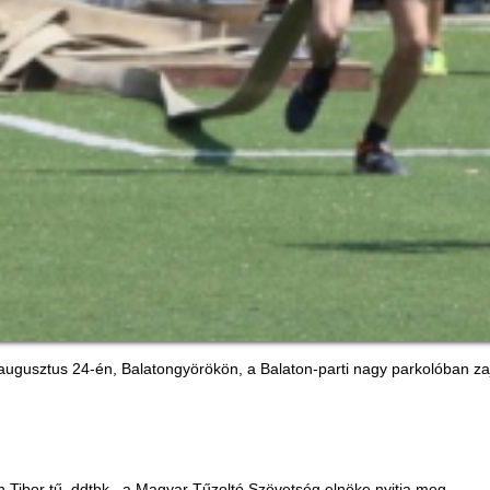
augusztus 24-én, Balatongyörökön, a Balaton-parti nagy parkolóban zaj
Tibor tű. ddtbk., a Magyar Tűzoltó Szövetség elnöke nyitja meg.